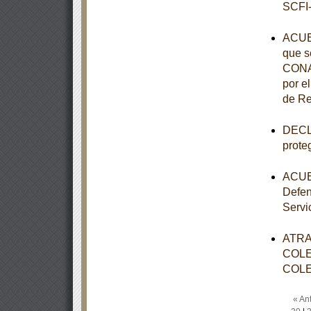
SCFI-
ACUE
que s
CONAL
por e
de Re
DECLA
prote
ACUER
Defen
Servi
ATRA
COLE
COLE
« Ant