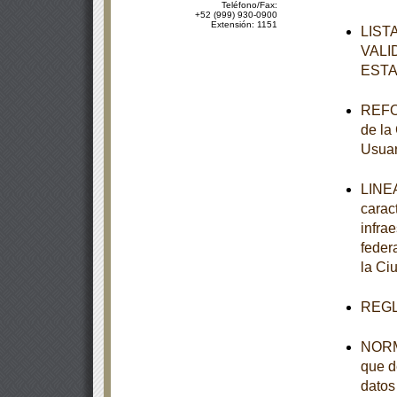
Teléfono/Fax:
+52 (999) 930-0900
Extensión: 1151
LIST
VALI
ESTA
REFOR
de la
Usuar
LINEA
carac
infra
feder
la Ci
REGL
NORMA
que d
datos