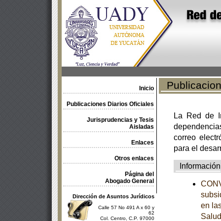
Publicacione
Inicio
Publicaciones Diarios Oficiales
La Red de In
Jurisprudencias y Tesis
dependencia
Aisladas
correo electr
Enlaces
para el desar
Otros enlaces
Información
Página del
Abogado General
CONVE
subsi
Dirección de Asuntos Jurídicos
en la
Calle 57 No 491 A x 60 y
62
Salud
Col. Centro, C.P. 97000