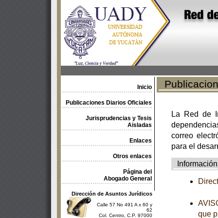
Publicacione
Inicio
Publicaciones Diarios Oficiales
La Red de In
Jurisprudencias y Tesis
dependencia
Aisladas
correo electr
Enlaces
para el desar
Otros enlaces
Información
Página del
Abogado General
Direc
Dirección de Asuntos Jurídicos
AVISO
Calle 57 No 491 A x 60 y
62
que p
Col. Centro, C.P. 97000