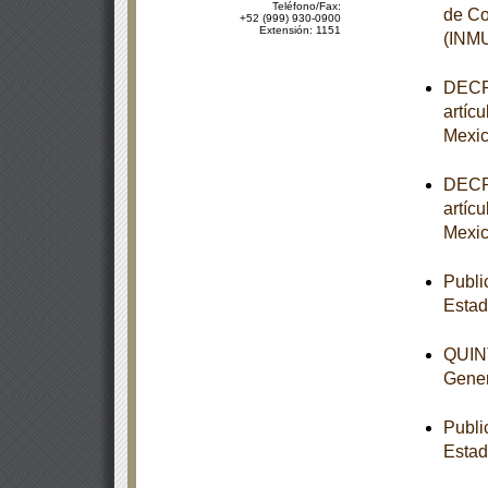
Teléfono/Fax:
de Co
+52 (999) 930-0900
Extensión: 1151
(INM
DECRE
artíc
Mexic
DECRE
artíc
Mexic
Publi
Esta
QUINT
Gener
Publi
Estad