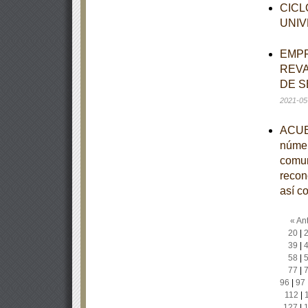
CICL
UNIV
EMPR
REVA
DE S
2021-05
ACUER
númer
comun
recono
así c
« Ant
20
|
39
|
58
|
77
|
96
|
97
112
|
127
|