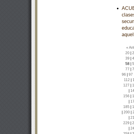
ACUER
clase
secun
educa
aquel
« Ant
20
|
39
|
58
|
77
|
96
|
97
112
|
127
|
|
1
156
|
|
1
185
|
|
200
|
|
2
229
|
|
2
258
|