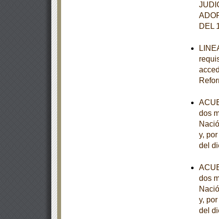
JUDI
ADOP
DEL 
LINEA
requi
acced
Refor
ACUER
dos m
Nació
y, po
del d
ACUER
dos m
Nació
y, po
del d