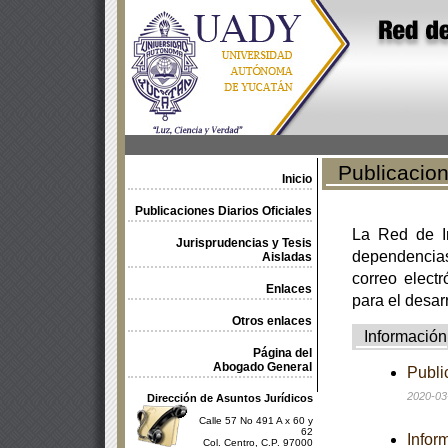
Publicacione
Inicio
Publicaciones Diarios Oficiales
La Red de In
Jurisprudencias y Tesis
dependencia
Aisladas
correo electr
Enlaces
para el desar
Otros enlaces
Información
Página del
Abogado General
Publi
2020-03
Dirección de Asuntos Jurídicos
Calle 57 No 491 A x 60 y
62
Infor
Col. Centro, C.P. 97000