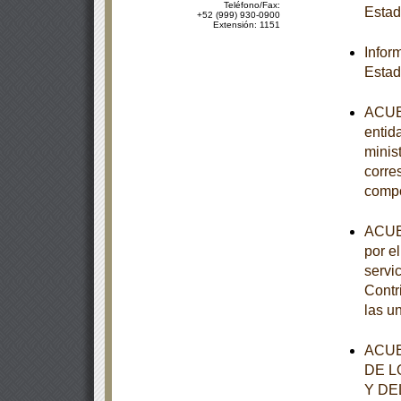
Teléfono/Fax:
Estad
+52 (999) 930-0900
Extensión: 1151
Infor
Estad
ACUER
entid
minist
corre
comp
ACUER
por el
servi
Contr
las u
ACUE
DE L
Y DE