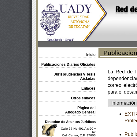
Publicacione
Inicio
Publicaciones Diarios Oficiales
La Red de In
Jurisprudencias y Tesis
dependencia
Aisladas
correo electr
Enlaces
para el desar
Otros enlaces
Información
Página del
Abogado General
EXTRA
Prote
Dirección de Asuntos Jurídicos
Calle 57 No 491 A x 60 y
62
Publi
Col. Centro, C.P. 97000