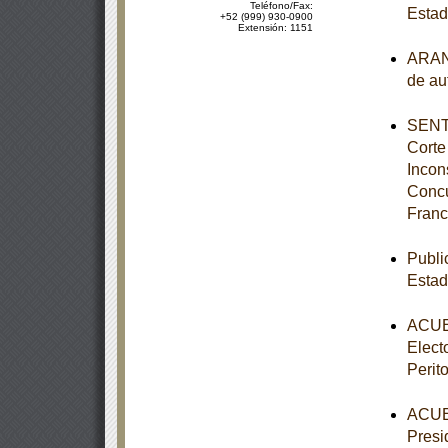
Teléfono/Fax:
Estad
+52 (999) 930-0900
Extensión: 1151
ARANC
de au
SENTE
Corte
Incon
Concu
Franc
Publi
Estad
ACUER
Elect
Perit
ACUER
Presi