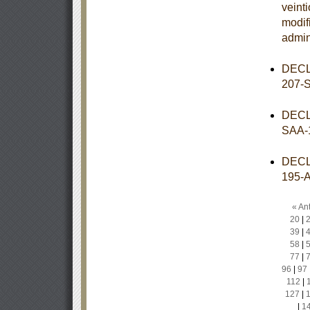
veint
modif
admin
DECL
207-
DECL
SAA-
DECL
195-
« Ant
20
|
39
|
58
|
77
|
96
|
97
112
|
127
|
|
1