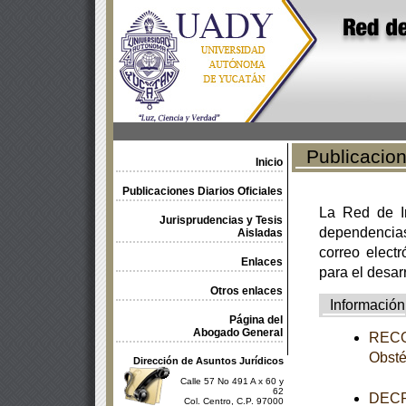
Publicacione
Inicio
Publicaciones Diarios Oficiales
La Red de In
Jurisprudencias y Tesis
dependencia
Aisladas
correo electr
Enlaces
para el desar
Otros enlaces
Información
Página del
Abogado General
RECOM
Obsté
Dirección de Asuntos Jurídicos
Calle 57 No 491 A x 60 y
62
DECR
Col. Centro, C.P. 97000