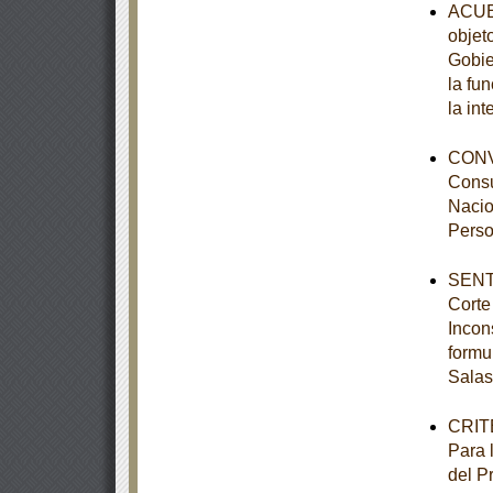
ACUER
objet
Gobie
la fu
la int
CONVO
Consu
Nacio
Perso
SENTE
Corte
Incon
formu
Salas
CRITE
Para 
del P