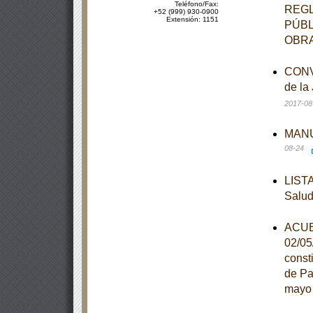
Teléfono/Fax:
REGL
+52 (999) 930-0900
Extensión: 1151
PÚBL
OBRA
CONVE
de la
2017-08
MANUA
08-24
LISTA
Salu
ACUER
02/05
const
de Pa
mayo