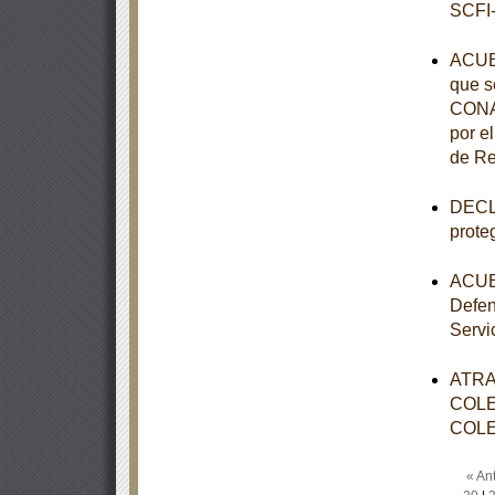
SCFI-
ACUE
que s
CONAL
por e
de Re
DECLA
prote
ACUER
Defen
Servi
ATRA
COLE
COLE
« Ant