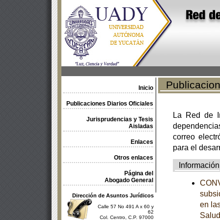
Publicacione
Inicio
Publicaciones Diarios Oficiales
La Red de In
Jurisprudencias y Tesis
dependencia
Aisladas
correo electr
Enlaces
para el desar
Otros enlaces
Información
Página del
Abogado General
CONVE
subsi
Dirección de Asuntos Jurídicos
en la
Calle 57 No 491 A x 60 y
62
Salud
Col. Centro, C.P. 97000