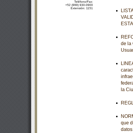
Teléfono/Fax:
+52 (999) 930-0900
Extensión: 1151
LIST
VALI
ESTA
REFOR
de la
Usuar
LINEA
carac
infra
feder
la Ci
REGL
NORMA
que d
datos