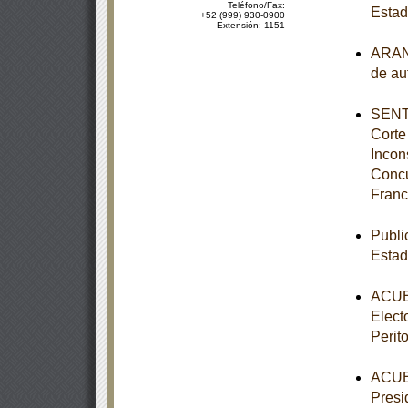
Teléfono/Fax:
Estad
+52 (999) 930-0900
Extensión: 1151
ARANC
de au
SENTE
Corte
Incon
Concu
Franc
Publi
Estad
ACUER
Elect
Perit
ACUER
Presi