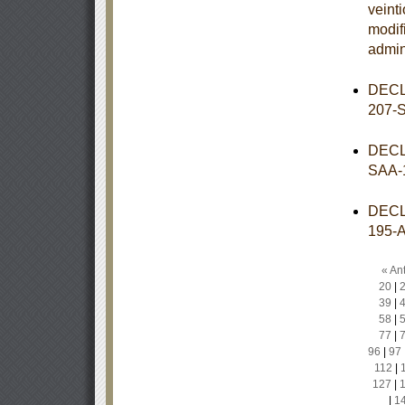
veint
modif
admin
DECL
207-
DECL
SAA-
DECL
195-
« Ant
20
|
39
|
58
|
77
|
96
|
97
112
|
127
|
|
1