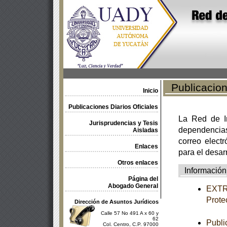
Publicacione
Inicio
Publicaciones Diarios Oficiales
La Red de In
Jurisprudencias y Tesis
dependencia
Aisladas
correo electr
Enlaces
para el desar
Otros enlaces
Información
Página del
Abogado General
EXTRA
Prote
Dirección de Asuntos Jurídicos
Calle 57 No 491 A x 60 y
62
Publi
Col. Centro, C.P. 97000