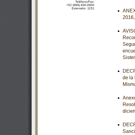
Teléfono/Fax:
+52 (999) 930-0900
Extensión: 1151
ANEXO
2016,
AVISO
Recom
Segur
encue
Siste
DECRE
de la
Mism
Anexos
Resol
dicie
DECRE
Sanci