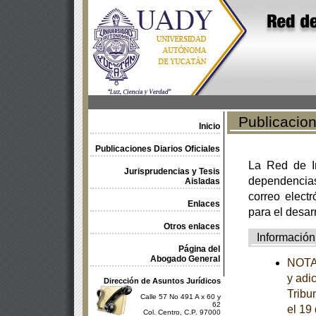
Publicacione
Inicio
Publicaciones Diarios Oficiales
La Red de In
Jurisprudencias y Tesis
dependencia
Aisladas
correo electr
Enlaces
para el desar
Otros enlaces
Información
Página del
Abogado General
NOTA 
y adi
Dirección de Asuntos Jurídicos
Tribu
Calle 57 No 491 A x 60 y
62
el 19
Col. Centro, C.P. 97000