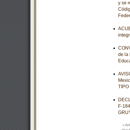
y se 
Códig
Feder
ACUER
integ
CONVE
de la
Educa
AVISO
Mexi
TIPO
DECL
F-18
GRU
« Ant