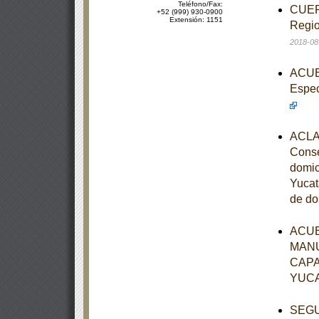
Teléfono/Fax:
CUERD
+52 (999) 930-0900
Extensión: 1151
Regio
2018-08
ACUER
Espec
ACLAR
Conse
domic
Yucat
de do
ACUE
MANU
CAPA
YUC
SEGUN