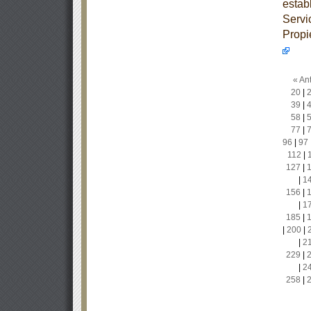
estab
Servi
Propi
« Ant
20
|
39
|
58
|
77
|
96
|
97
112
|
127
|
|
1
156
|
|
1
185
|
|
200
|
|
2
229
|
|
2
258
|