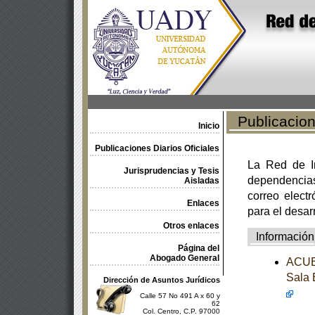
Publicacione
Inicio
Publicaciones Diarios Oficiales
La Red de In
Jurisprudencias y Tesis
dependencia
Aisladas
correo electr
Enlaces
para el desar
Otros enlaces
Información
Página del
Abogado General
ACUER
Sala 
Dirección de Asuntos Jurídicos
Calle 57 No 491 A x 60 y
62
Col. Centro, C.P. 97000