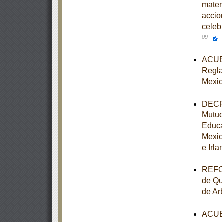
mater
accio
celeb
09
ACUER
Reglas
Mexic
DECRE
Mutuo
Educa
Mexic
e Irla
REFOR
de Qu
de Ar
ACUER