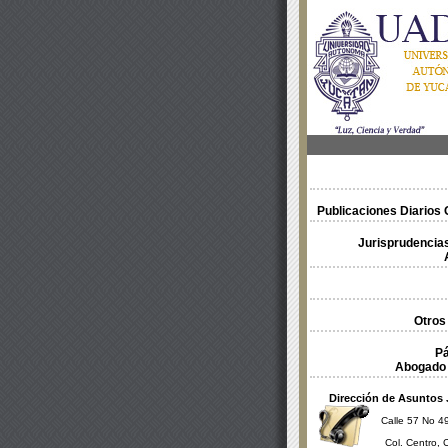
Publicaciones Diarios O
Jurisprudencias
Otros
Pá
Abogado 
Dirección de Asuntos 
Calle 57 No 49
Col. Centro, 