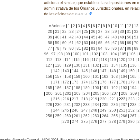
adiciona el similar, que establece las disposiciones en m
administrativa de los Órganos Jurisdiccionales, en relac
de las oficinas de
2016-03-14
« Anterior
|
1
|
2
|
3
|
4
|
5
|
6
|
7
|
8
|
9
|
10
|
11
|
12
|
13
20
|
21
|
22
|
23
|
24
|
25
|
26
|
27
|
28
|
29
|
30
|
31
|
32
39
|
40
|
41
|
42
|
43
|
44
|
45
|
46
|
47
|
48
|
49
|
50
|
51
58
|
59
|
60
|
61
|
62
|
63
|
64
|
65
|
66
|
67
|
68
|
69
|
70
77
|
78
|
79
|
80
|
81
|
82
|
83
|
84
|
85
|
86
|
87
|
88
|
89
96
|
97
|
98
|
99
|
100
|
101
|
102
|
103
|
104
|
105
|
106
|
112
|
113
|
114
|
115
|
116
|
117
|
118
|
119
|
120
|
121
|
1
127
|
128
|
129
|
130
|
131
|
132
|
133
|
134
|
135
|
136
|
|
142
|
143
|
144
|
145
|
146
|
147
|
148
|
149
|
150
|
1
156
|
157
|
158
|
159
|
160
|
161
|
162
|
163
|
164
|
165
|
|
171
|
172
|
173
|
174
|
175
|
176
|
177
|
178
|
179
|
1
185
|
186
|
187
|
188
|
189
|
190
|
191
|
192
|
193
|
194
|
|
200
|
201
|
202
|
203
|
204
|
205
|
206
|
207
|
208
|
209
|
|
215
|
216
|
217
|
218
|
219
|
220
|
221
|
222
|
223
|
2
229
|
230
|
231
|
232
|
233
|
234
|
235
|
236
|
237
|
238
|
|
244
|
245
|
246
|
247
|
248
|
249
|
250
|
251
|
252
|
2
258
|
259
|
260
|
261
|
262
|
263
|
264
|
265
|
266
|
267
|
|
273
|
274
|
275
|
276
|
277
|
278
|
279
|
280
|
2
rvados Abogado General, UADY 2026. Esta página puede ser reproducida con fines no lucra