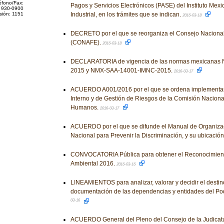
éfono/Fax:
Pagos y Servicios Electrónicos (PASE) del Instituto Mex
 930-0900
sión: 1151
Industrial, en los trámites que se indican.
2016-03-18
DECRETO por el que se reorganiza el Consejo Naciona
(CONAFE).
2016-03-18
DECLARATORIA de vigencia de las normas mexicana
2015 y NMX-SAA-14001-IMNC-2015.
2016-03-17
ACUERDO A001/2016 por el que se ordena implementar 
Interno y de Gestión de Riesgos de la Comisión Naciona
Humanos.
2016-03-17
ACUERDO por el que se difunde el Manual de Organiza
Nacional para Prevenir la Discriminación, y su ubicació
CONVOCATORIA Pública para obtener el Reconocimient
Ambiental 2016.
2016-03-16
LINEAMIENTOS para analizar, valorar y decidir el destino
documentación de las dependencias y entidades del Pod
03-16
ACUERDO General del Pleno del Consejo de la Judicatu