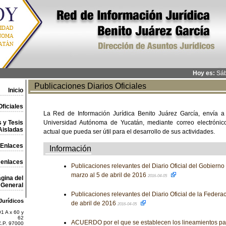
Hoy es:
Sáb
Publicaciones Diarios Oficiales
Inicio
ficiales
La Red de Información Jurídica Benito Juárez García, envía a
 y Tesis
Universidad Autónoma de Yucatán, mediante correo electrónico,
Aisladas
actual que pueda ser útil para el desarrollo de sus actividades.
Enlaces
Información
 enlaces
Publicaciones relevantes del Diario Oficial del Gobierno
marzo al 5 de abril de 2016
2016-04-05
gina del
General
Publicaciones relevantes del Diario Oficial de la Federa
Jurídicos
de abril de 2016
2016-04-05
1 A x 60 y
62
ACUERDO por el que se establecen los lineamientos para
C.P. 97000