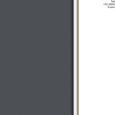
Tel
+52 (999)
Exten