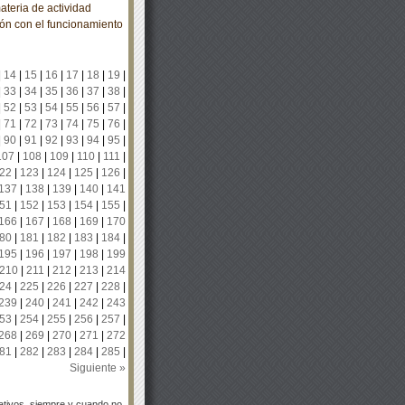
ateria de actividad
ión con el funcionamiento
|
14
|
15
|
16
|
17
|
18
|
19
|
|
33
|
34
|
35
|
36
|
37
|
38
|
|
52
|
53
|
54
|
55
|
56
|
57
|
|
71
|
72
|
73
|
74
|
75
|
76
|
|
90
|
91
|
92
|
93
|
94
|
95
|
107
|
108
|
109
|
110
|
111
|
22
|
123
|
124
|
125
|
126
|
137
|
138
|
139
|
140
|
141
51
|
152
|
153
|
154
|
155
|
166
|
167
|
168
|
169
|
170
80
|
181
|
182
|
183
|
184
|
195
|
196
|
197
|
198
|
199
210
|
211
|
212
|
213
|
214
24
|
225
|
226
|
227
|
228
|
239
|
240
|
241
|
242
|
243
53
|
254
|
255
|
256
|
257
|
268
|
269
|
270
|
271
|
272
81
|
282
|
283
|
284
|
285
|
Siguiente »
tivos, siempre y cuando no