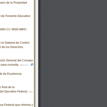
icano de la Propiedad
l de Fomento Educativo
s NMX-CC-9000-IMNC-
el Sistema de Control
l de los Derechos
ción General del Consejo
n para consulta.
2016-03-17
o de Excelencia
 final de la
er Ejecutivo Federal.
2016-
ra Federal que reforma y