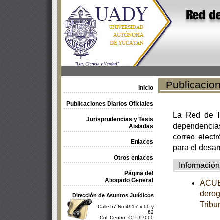
Publicacione
Inicio
Publicaciones Diarios Oficiales
La Red de In
Jurisprudencias y Tesis
dependencia
Aisladas
correo electr
Enlaces
para el desar
Otros enlaces
Información
Página del
Abogado General
ACUER
derog
Dirección de Asuntos Jurídicos
Tribu
Calle 57 No 491 A x 60 y
62
Col. Centro, C.P. 97000