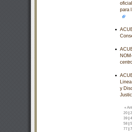
ofici
para 
ACUER
Conse
ACUER
NOM-0
centr
ACUER
Linea
y Dis
Justic
« Ant
20
|
39
|
58
|
77
|