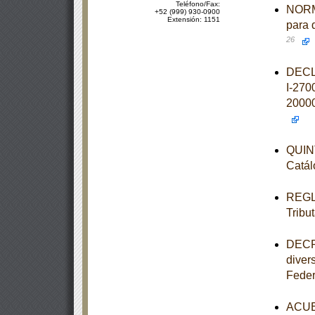
Teléfono/Fax:
NORM
+52 (999) 930-0900
Extensión: 1151
para 
26
DECL
I-270
2000
QUINT
Catál
REGLA
Tribut
DECRE
diver
Feder
ACUER