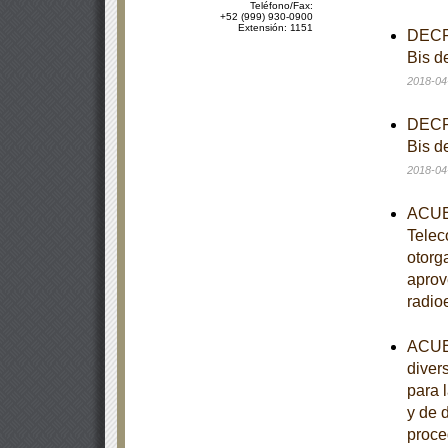
Teléfono/Fax:
+52 (999) 930-0900
Extensión: 1151
DECRE
Bis d
2018-04
DECRE
Bis d
2018-04
ACUER
Telec
otorg
aprov
radio
ACUER
diver
para 
y de 
proce