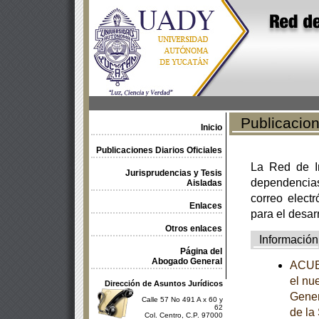
Publicacione
Inicio
Publicaciones Diarios Oficiales
La Red de In
Jurisprudencias y Tesis
dependencia
Aisladas
correo electr
Enlaces
para el desar
Otros enlaces
Información
Página del
Abogado General
ACUER
el nue
Dirección de Asuntos Jurídicos
Gener
Calle 57 No 491 A x 60 y
62
de la
Col. Centro, C.P. 97000