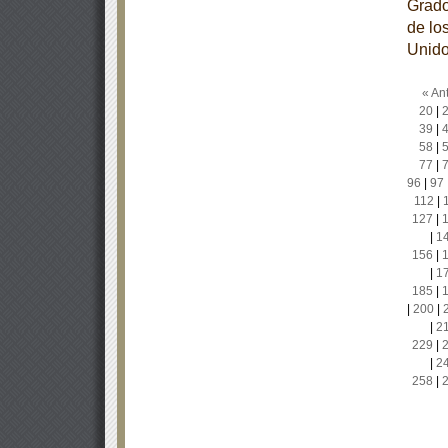
Grado
de lo
Unido
« Ant
20
|
39
|
58
|
77
|
96
|
97
112
|
127
|
|
1
156
|
|
1
185
|
|
200
|
|
2
229
|
|
2
258
|