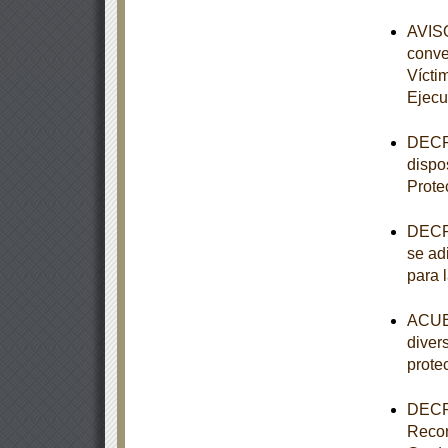
AVISO
conve
Vícti
Ejecu
DECRE
dispo
Prote
DECRE
se adi
para 
ACUER
diver
prote
DECRE
Recon