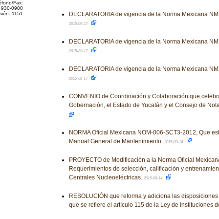
éfono/Fax:
 930-0900
sión: 1151
DECLARATORIA de vigencia de la Norma Mexicana N
2015-09-17
DECLARATORIA de vigencia de la Norma Mexicana N
2015-09-17
DECLARATORIA de vigencia de la Norma Mexicana NM
2015-09-17
CONVENIO de Coordinación y Colaboración que celebran
Gobernación, el Estado de Yucatán y el Consejo de Not
NORMA Oficial Mexicana NOM-006-SCT3-2012, Que esta
Manual General de Mantenimiento.
2015-09-14
PROYECTO de Modificación a la Norma Oficial Mexic
Requerimientos de selección, calificación y entrenamien
Centrales Nucleoeléctricas.
2015-09-14
RESOLUCIÓN que reforma y adiciona las disposiciones 
que se refiere el artículo 115 de la Ley de Instituciones 