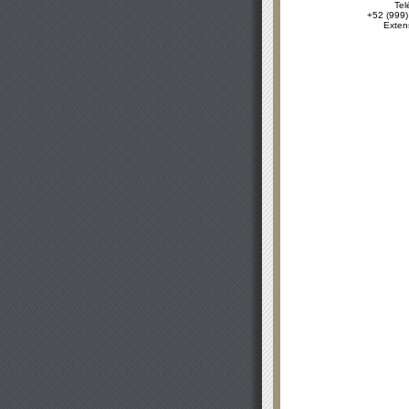
Tel
+52 (999)
Exten