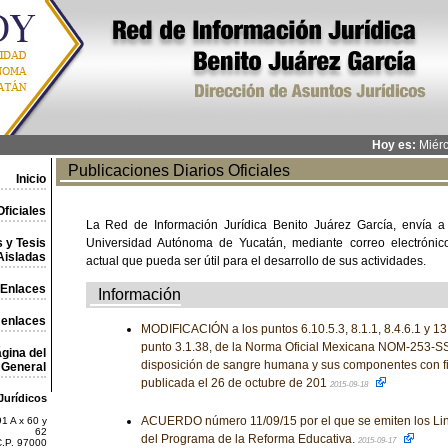
Hoy es:
Miérc
Publicaciones Diarios Oficiales
Inicio
ficiales
La Red de Información Jurídica Benito Juárez García, envía a
 y Tesis
Universidad Autónoma de Yucatán, mediante correo electrónico,
Aisladas
actual que pueda ser útil para el desarrollo de sus actividades.
Enlaces
Información
 enlaces
MODIFICACIÓN a los puntos 6.10.5.3, 8.1.1, 8.4.6.1 y 13.
punto 3.1.38, de la Norma Oficial Mexicana NOM-253-S
gina del
disposición de sangre humana y sus componentes con fi
General
publicada el 26 de octubre de 201
2015-09-18
Jurídicos
ACUERDO número 11/09/15 por el que se emiten los Li
1 A x 60 y
62
del Programa de la Reforma Educativa.
2015-09-17
C.P. 97000