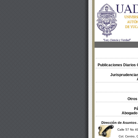
Publicaciones Diarios O
Jurisprudencias
Otros
Pá
Abogado 
Dirección de Asuntos 
Calle 57 No 49
Col. Centro, 