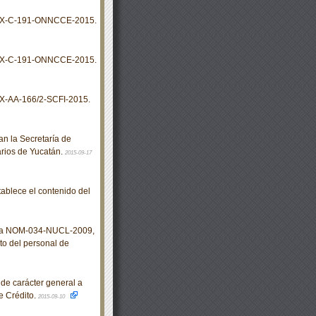
MX-C-191-ONNCCE-2015.
MX-C-191-ONNCCE-2015.
X-AA-166/2-SCFI-2015.
 la Secretaría de
arios de Yucatán.
2015-09-17
blece el contenido del
ana NOM-034-NUCL-2009,
to del personal de
de carácter general a
de Crédito.
2015-09-10