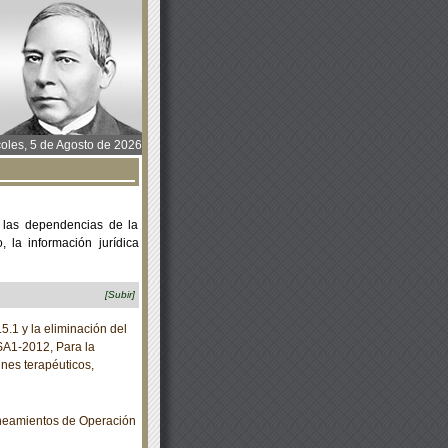
oles, 5 de Agosto de 2026
 las dependencias de la
 la información jurídica
[Subir]
5.1 y la eliminación del
SA1-2012, Para la
nes terapéuticos,
neamientos de Operación