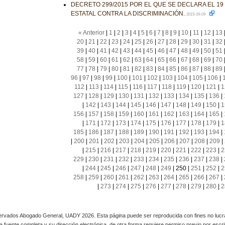
DECRETO 299/2015 POR EL QUE SE DECLARA EL 19
ESTATAL CONTRA LA DISCRIMINACIÓN.
2015-09-09
« Anterior
|
1
|
2
|
3
|
4
|
5
|
6
|
7
|
8
|
9
|
10
|
11
|
12
|
13
20
|
21
|
22
|
23
|
24
|
25
|
26
|
27
|
28
|
29
|
30
|
31
|
32
39
|
40
|
41
|
42
|
43
|
44
|
45
|
46
|
47
|
48
|
49
|
50
|
51
58
|
59
|
60
|
61
|
62
|
63
|
64
|
65
|
66
|
67
|
68
|
69
|
70
77
|
78
|
79
|
80
|
81
|
82
|
83
|
84
|
85
|
86
|
87
|
88
|
89
96
|
97
|
98
|
99
|
100
|
101
|
102
|
103
|
104
|
105
|
106
|
112
|
113
|
114
|
115
|
116
|
117
|
118
|
119
|
120
|
121
|
1
127
|
128
|
129
|
130
|
131
|
132
|
133
|
134
|
135
|
136
|
|
142
|
143
|
144
|
145
|
146
|
147
|
148
|
149
|
150
|
1
156
|
157
|
158
|
159
|
160
|
161
|
162
|
163
|
164
|
165
|
|
171
|
172
|
173
|
174
|
175
|
176
|
177
|
178
|
179
|
1
185
|
186
|
187
|
188
|
189
|
190
|
191
|
192
|
193
|
194
|
|
200
|
201
|
202
|
203
|
204
|
205
|
206
|
207
|
208
|
209
|
|
215
|
216
|
217
|
218
|
219
|
220
|
221
|
222
|
223
|
2
229
|
230
|
231
|
232
|
233
|
234
|
235
|
236
|
237
|
238
|
|
244
|
245
|
246
|
247
|
248
|
249
|
250
|
251
|
252
|
2
258
|
259
|
260
|
261
|
262
|
263
|
264
|
265
|
266
|
267
|
|
273
|
274
|
275
|
276
|
277
|
278
|
279
|
280
|
2
rvados Abogado General, UADY 2026. Esta página puede ser reproducida con fines no lucra
 la fuente completa y su dirección electrónica, de otra forma requiere permiso previo por escrito