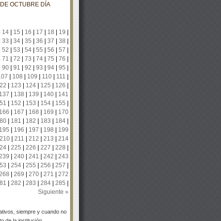
 DE OCTUBRE DÍA
|
14
|
15
|
16
|
17
|
18
|
19
|
|
33
|
34
|
35
|
36
|
37
|
38
|
|
52
|
53
|
54
|
55
|
56
|
57
|
|
71
|
72
|
73
|
74
|
75
|
76
|
|
90
|
91
|
92
|
93
|
94
|
95
|
107
|
108
|
109
|
110
|
111
|
22
|
123
|
124
|
125
|
126
|
137
|
138
|
139
|
140
|
141
51
|
152
|
153
|
154
|
155
|
166
|
167
|
168
|
169
|
170
80
|
181
|
182
|
183
|
184
|
195
|
196
|
197
|
198
|
199
210
|
211
|
212
|
213
|
214
24
|
225
|
226
|
227
|
228
|
239
|
240
|
241
|
242
|
243
53
|
254
|
255
|
256
|
257
|
268
|
269
|
270
|
271
|
272
81
|
282
|
283
|
284
|
285
|
Siguiente »
tivos, siempre y cuando no
 de la institución.