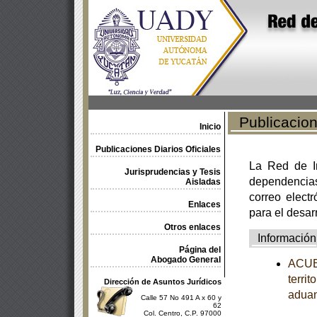
Publicacione
Inicio
Publicaciones Diarios Oficiales
La Red de In
Jurisprudencias y Tesis
dependencia
Aisladas
correo electr
Enlaces
para el desar
Otros enlaces
Información
Página del
Abogado General
ACUER
terri
Dirección de Asuntos Jurídicos
adua
Calle 57 No 491 A x 60 y
62
Col. Centro, C.P. 97000