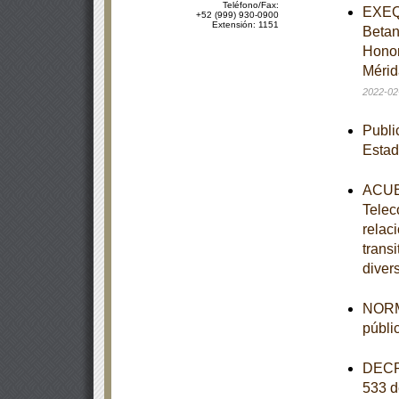
Teléfono/Fax:
EXEQU
+52 (999) 930-0900
Extensión: 1151
Betan
Honor
Mérid
2022-02
Publi
Estad
ACUER
Telec
relaci
trans
diver
NORM
públi
DECRE
533 d