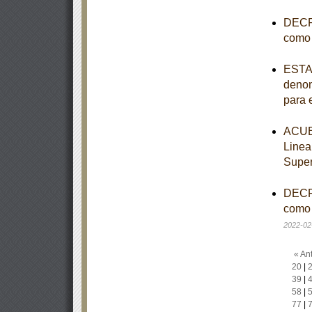
DECRE
como 
ESTAT
denom
para 
ACUER
Linea
Super
DECRE
como 
2022-02
« Ant
20
|
39
|
58
|
77
|