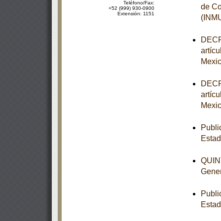
Teléfono/Fax:
de Co
+52 (999) 930-0900
Extensión: 1151
(INM
DECRE
artíc
Mexic
DECRE
artíc
Mexic
Publi
Esta
QUINT
Gener
Publi
Estad