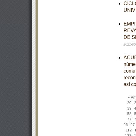
CICL
UNIV
EMPR
REVA
DE S
2021-05
ACUER
númer
comun
recono
así c
« Ant
20
|
39
|
58
|
77
|
96
|
97
112
|
127
|