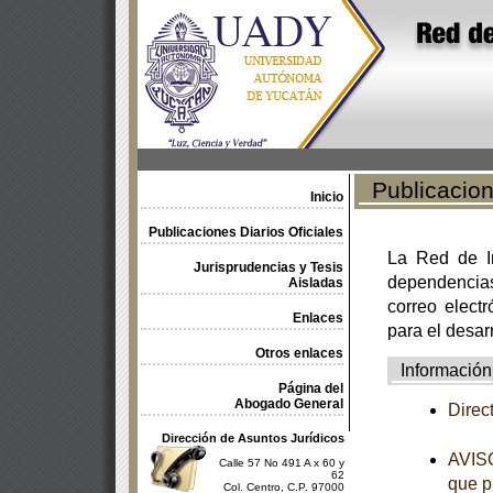
Publicacione
Inicio
Publicaciones Diarios Oficiales
La Red de In
Jurisprudencias y Tesis
dependencia
Aisladas
correo electr
Enlaces
para el desar
Otros enlaces
Información
Página del
Abogado General
Direc
Dirección de Asuntos Jurídicos
AVISO
Calle 57 No 491 A x 60 y
62
que p
Col. Centro, C.P. 97000