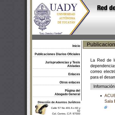
Publicacione
Inicio
Publicaciones Diarios Oficiales
La Red de In
Jurisprudencias y Tesis
dependencia
Aisladas
correo electr
Enlaces
para el desar
Otros enlaces
Información
Página del
Abogado General
ACUER
Sala 
Dirección de Asuntos Jurídicos
Calle 57 No 491 A x 60 y
62
Col. Centro, C.P. 97000