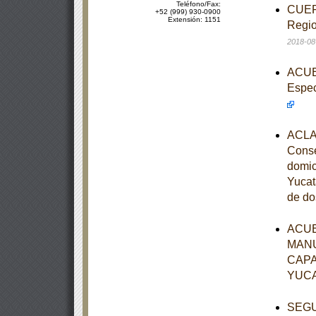
Teléfono/Fax:
CUERD
+52 (999) 930-0900
Extensión: 1151
Regio
2018-08
ACUER
Espec
ACLAR
Conse
domic
Yucat
de do
ACUE
MANU
CAPA
YUC
SEGUN