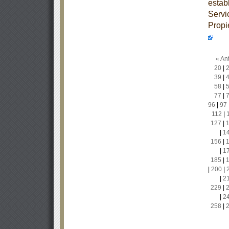
estab
Servi
Propi
« Ant
20
|
39
|
58
|
77
|
96
|
97
112
|
127
|
|
1
156
|
|
1
185
|
|
200
|
|
2
229
|
|
2
258
|