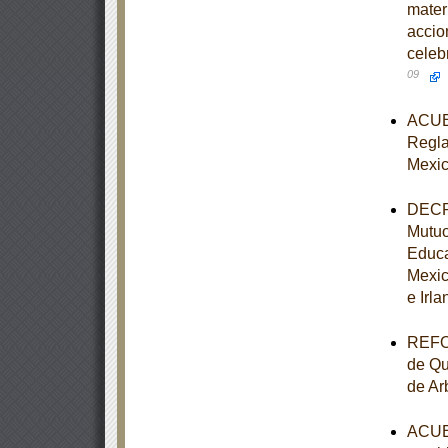
mater
accio
celeb
09
ACUER
Reglas
Mexic
DECRE
Mutuo
Educa
Mexic
e Irla
REFOR
de Qu
de Ar
ACUER