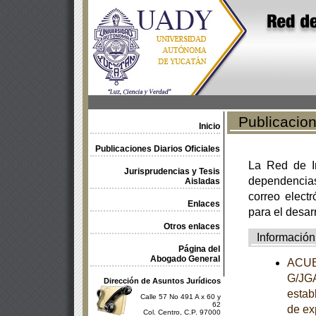
Publicacione
Inicio
Publicaciones Diarios Oficiales
La Red de In
Jurisprudencias y Tesis
dependencia
Aisladas
correo electr
Enlaces
para el desar
Otros enlaces
Información
Página del
Abogado General
ACUER
G/JGA
Dirección de Asuntos Jurídicos
establ
Calle 57 No 491 A x 60 y
62
de ex
Col. Centro, C.P. 97000