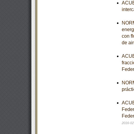
ACUER
inter
NORMA
energ
con fl
de ai
ACUER
fracci
Feder
NORM
práct
ACUER
Feder
Feder
2016-02