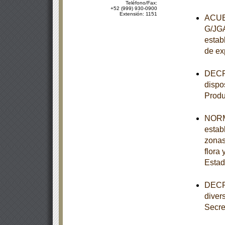
Teléfono/Fax:
+52 (999) 930-0900
Extensión: 1151
ACUER
G/JGA
establ
de ex
DECRE
dispo
Produ
NORM
estab
zonas
flora 
Estad
DECRE
diver
Secre