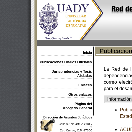
Publicacione
Inicio
Publicaciones Diarios Oficiales
La Red de In
Jurisprudencias y Tesis
dependencia
Aisladas
correo electr
Enlaces
para el desar
Otros enlaces
Información
Página del
Abogado General
Publi
Estad
Dirección de Asuntos Jurídicos
Calle 57 No 491 A x 60 y
62
ACUER
Col. Centro, C.P. 97000