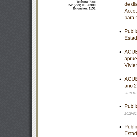
Teléfono/Fax:
de dí
+52 (999) 930-0900
Extensión: 1151
Acces
para 
Publi
Estad
ACUER
aprue
Vivie
ACUER
año 2
2019-01
Publi
2019-01
Publi
Estad