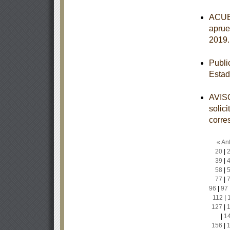
ACUER
aprue
2019
Publi
Estad
AVISO
solic
corre
« Ant
20
|
39
|
58
|
77
|
96
|
97
112
|
127
|
|
1
156
|