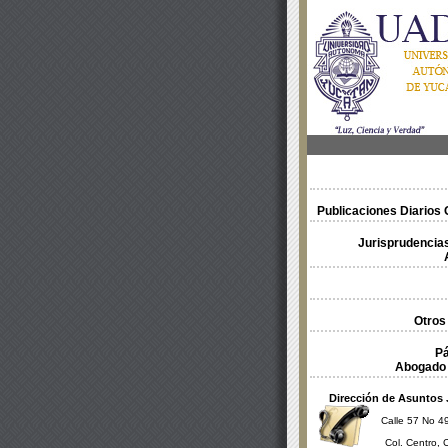
Publicaciones Diarios O
Jurisprudencias
Otros
Pá
Abogado 
Dirección de Asuntos 
Calle 57 No 49
Col. Centro, 