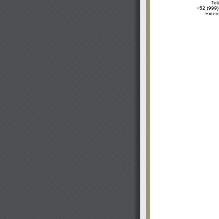
Tel
+52 (999)
Exten