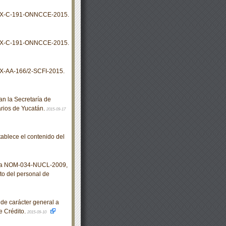
MX-C-191-ONNCCE-2015.
MX-C-191-ONNCCE-2015.
X-AA-166/2-SCFI-2015.
 la Secretaría de
arios de Yucatán.
2015-09-17
blece el contenido del
ana NOM-034-NUCL-2009,
to del personal de
de carácter general a
de Crédito.
2015-09-10