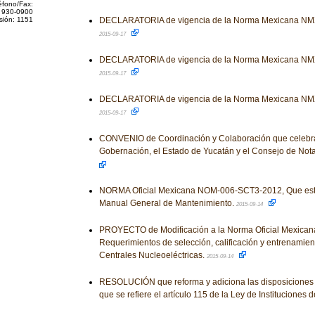
éfono/Fax:
 930-0900
sión: 1151
DECLARATORIA de vigencia de la Norma Mexicana N
2015-09-17
DECLARATORIA de vigencia de la Norma Mexicana N
2015-09-17
DECLARATORIA de vigencia de la Norma Mexicana NM
2015-09-17
CONVENIO de Coordinación y Colaboración que celebran
Gobernación, el Estado de Yucatán y el Consejo de Not
NORMA Oficial Mexicana NOM-006-SCT3-2012, Que esta
Manual General de Mantenimiento.
2015-09-14
PROYECTO de Modificación a la Norma Oficial Mexic
Requerimientos de selección, calificación y entrenamien
Centrales Nucleoeléctricas.
2015-09-14
RESOLUCIÓN que reforma y adiciona las disposiciones 
que se refiere el artículo 115 de la Ley de Instituciones 