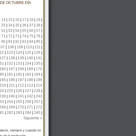
 DE OCTUBRE DÍA
|
14
|
15
|
16
|
17
|
18
|
19
|
|
33
|
34
|
35
|
36
|
37
|
38
|
|
52
|
53
|
54
|
55
|
56
|
57
|
|
71
|
72
|
73
|
74
|
75
|
76
|
|
90
|
91
|
92
|
93
|
94
|
95
|
107
|
108
|
109
|
110
|
111
|
22
|
123
|
124
|
125
|
126
|
137
|
138
|
139
|
140
|
141
51
|
152
|
153
|
154
|
155
|
166
|
167
|
168
|
169
|
170
80
|
181
|
182
|
183
|
184
|
195
|
196
|
197
|
198
|
199
210
|
211
|
212
|
213
|
214
24
|
225
|
226
|
227
|
228
|
239
|
240
|
241
|
242
|
243
53
|
254
|
255
|
256
|
257
|
268
|
269
|
270
|
271
|
272
81
|
282
|
283
|
284
|
285
|
Siguiente »
tivos, siempre y cuando no
 de la institución.