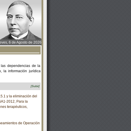
ves, 6 de Agosto de 2026
 las dependencias de la
 la información jurídica
[Subir]
5.1 y la eliminación del
SA1-2012, Para la
nes terapéuticos,
neamientos de Operación