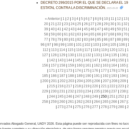
DECRETO 299/2015 POR EL QUE SE DECLARA EL 19
ESTATAL CONTRA LA DISCRIMINACIÓN.
2015-09-09
« Anterior
|
1
|
2
|
3
|
4
|
5
|
6
|
7
|
8
|
9
|
10
|
11
|
12
|
13
20
|
21
|
22
|
23
|
24
|
25
|
26
|
27
|
28
|
29
|
30
|
31
|
32
39
|
40
|
41
|
42
|
43
|
44
|
45
|
46
|
47
|
48
|
49
|
50
|
51
58
|
59
|
60
|
61
|
62
|
63
|
64
|
65
|
66
|
67
|
68
|
69
|
70
77
|
78
|
79
|
80
|
81
|
82
|
83
|
84
|
85
|
86
|
87
|
88
|
89
96
|
97
|
98
|
99
|
100
|
101
|
102
|
103
|
104
|
105
|
106
|
112
|
113
|
114
|
115
|
116
|
117
|
118
|
119
|
120
|
121
|
1
127
|
128
|
129
|
130
|
131
|
132
|
133
|
134
|
135
|
136
|
|
142
|
143
|
144
|
145
|
146
|
147
|
148
|
149
|
150
|
1
156
|
157
|
158
|
159
|
160
|
161
|
162
|
163
|
164
|
165
|
|
171
|
172
|
173
|
174
|
175
|
176
|
177
|
178
|
179
|
1
185
|
186
|
187
|
188
|
189
|
190
|
191
|
192
|
193
|
194
|
|
200
|
201
|
202
|
203
|
204
|
205
|
206
|
207
|
208
|
209
|
|
215
|
216
|
217
|
218
|
219
|
220
|
221
|
222
|
223
|
2
229
|
230
|
231
|
232
|
233
|
234
|
235
|
236
|
237
|
238
|
|
244
|
245
|
246
|
247
|
248
|
249
|
250
|
251
|
252
|
2
258
|
259
|
260
|
261
|
262
|
263
|
264
|
265
|
266
|
267
|
|
273
|
274
|
275
|
276
|
277
|
278
|
279
|
280
|
2
rvados Abogado General, UADY 2026. Esta página puede ser reproducida con fines no lucra
 la fuente completa y su dirección electrónica, de otra forma requiere permiso previo por escrito