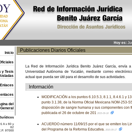
Hoy es:
Jue
Publicaciones Diarios Oficiales
Inicio
ficiales
La Red de Información Jurídica Benito Juárez García, envía a
 y Tesis
Universidad Autónoma de Yucatán, mediante correo electrónico,
Aisladas
actual que pueda ser útil para el desarrollo de sus actividades.
Enlaces
Información
 enlaces
MODIFICACIÓN a los puntos 6.10.5.3, 8.1.1, 8.4.6.1 y 13.
punto 3.1.38, de la Norma Oficial Mexicana NOM-253-S
gina del
disposición de sangre humana y sus componentes con fi
General
publicada el 26 de octubre de 201
2015-09-18
Jurídicos
ACUERDO número 11/09/15 por el que se emiten los Li
1 A x 60 y
62
del Programa de la Reforma Educativa.
2015-09-17
C.P. 97000