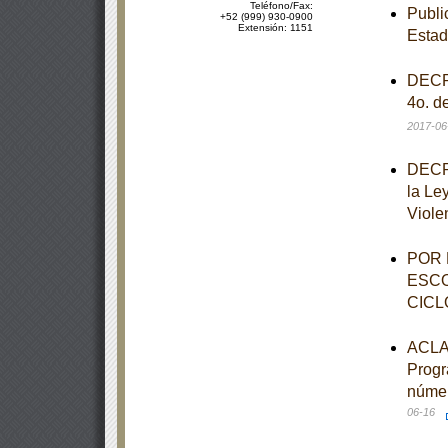
Teléfono/Fax:
Publi
+52 (999) 930-0900
Extensión: 1151
Esta
DECRE
4o. d
2017-06
DECRE
la Le
Viole
POR 
ESCO
CICL
ACLAR
Progr
númer
06-16