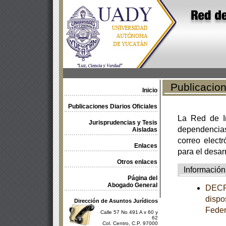
Publicacione
Inicio
Publicaciones Diarios Oficiales
La Red de In
Jurisprudencias y Tesis
dependencia
Aisladas
correo electr
Enlaces
para el desar
Otros enlaces
Información
Página del
Abogado General
DECRE
dispo
Dirección de Asuntos Jurídicos
Feder
Calle 57 No 491 A x 60 y
62
Col. Centro, C.P. 97000