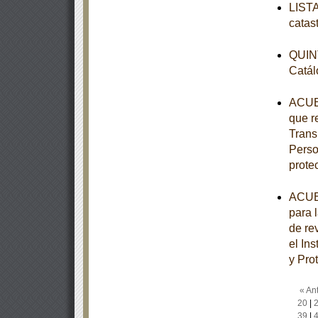
LISTA
catas
QUINT
Catál
ACUER
que r
Trans
Perso
prote
ACUER
para 
de re
el In
y Pro
« Ant
20
|
39
|