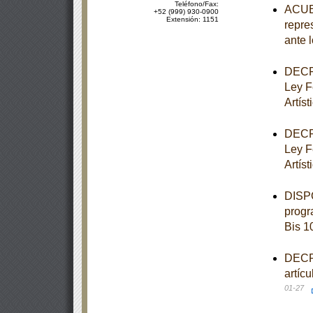
Teléfono/Fax:
ACUER
+52 (999) 930-0900
Extensión: 1151
repre
ante 
DECRE
Ley F
Artíst
DECRE
Ley F
Artíst
DISPO
progr
Bis 1
DECRE
artíc
01-27