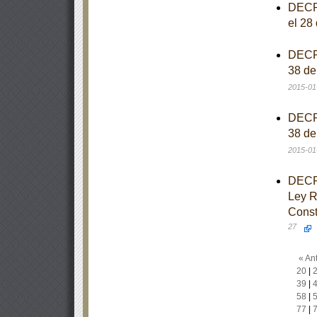
DECRE
el 28
DECRE
38 de
2015-01
DECRE
38 de
2015-01
DECRE
Ley Re
Const
27
« Ant
20
|
39
|
58
|
77
|