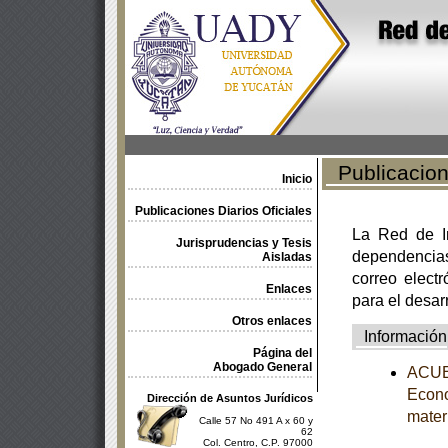
Publicacione
Inicio
Publicaciones Diarios Oficiales
La Red de In
Jurisprudencias y Tesis
dependencia
Aisladas
correo electr
Enlaces
para el desar
Otros enlaces
Información
Página del
Abogado General
ACUER
Econo
Dirección de Asuntos Jurídicos
mater
Calle 57 No 491 A x 60 y
62
Col. Centro, C.P. 97000