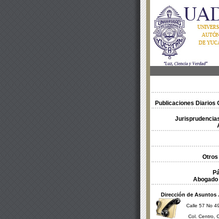
Publicaciones Diarios O
Jurisprudencias
Otros
Pá
Abogado 
Dirección de Asuntos 
Calle 57 No 49
Col. Centro, 