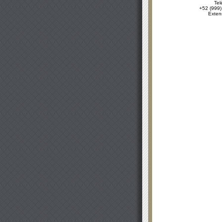
Tel
+52 (999)
Exten