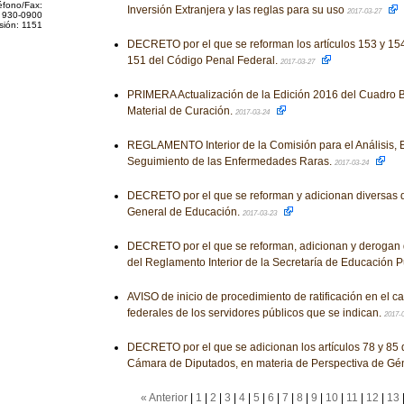
éfono/Fax:
Inversión Extranjera y las reglas para su uso
2017-03-27
 930-0900
sión: 1151
DECRETO por el que se reforman los artículos 153 y 154,
151 del Código Penal Federal.
2017-03-27
PRIMERA Actualización de la Edición 2016 del Cuadro B
Material de Curación.
2017-03-24
REGLAMENTO Interior de la Comisión para el Análisis, E
Seguimiento de las Enfermedades Raras.
2017-03-24
DECRETO por el que se reforman y adicionan diversas d
General de Educación.
2017-03-23
DECRETO por el que se reforman, adicionan y derogan 
del Reglamento Interior de la Secretaría de Educación P
AVISO de inicio de procedimiento de ratificación en el c
federales de los servidores públicos que se indican.
2017-
DECRETO por el que se adicionan los artículos 78 y 85 
Cámara de Diputados, en materia de Perspectiva de Gé
« Anterior
|
1
|
2
|
3
|
4
|
5
|
6
|
7
|
8
|
9
|
10
|
11
|
12
|
13