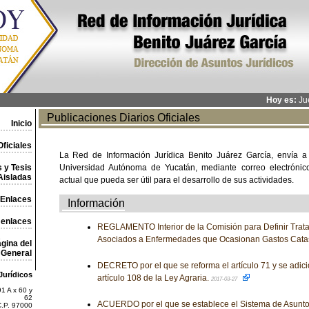
Hoy es:
Jue
Publicaciones Diarios Oficiales
Inicio
ficiales
La Red de Información Jurídica Benito Juárez García, envía a
 y Tesis
Universidad Autónoma de Yucatán, mediante correo electrónico,
Aisladas
actual que pueda ser útil para el desarrollo de sus actividades.
Enlaces
Información
 enlaces
REGLAMENTO Interior de la Comisión para Definir Trat
Asociados a Enfermedades que Ocasionan Gastos Catas
gina del
General
DECRETO por el que se reforma el artículo 71 y se adici
Jurídicos
artículo 108 de la Ley Agraria.
2017-03-27
1 A x 60 y
62
ACUERDO por el que se establece el Sistema de Asuntos
C.P. 97000