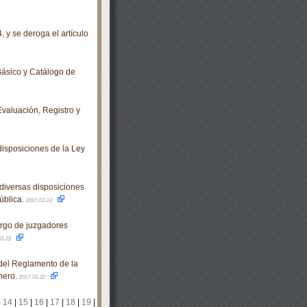
 y se deroga el artículo
ásico y Catálogo de
valuación, Registro y
isposiciones de la Ley
diversas disposiciones
ública.
2017-03-23
argo de juzgadores
03-22
del Reglamento de la
nero.
2017-03-22
|
14
|
15
|
16
|
17
|
18
|
19
|