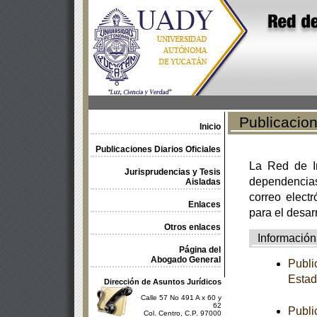
Publicacione
Inicio
Publicaciones Diarios Oficiales
La Red de In
Jurisprudencias y Tesis
dependencia
Aisladas
correo electr
Enlaces
para el desar
Otros enlaces
Información
Página del
Abogado General
Publi
Estad
Dirección de Asuntos Jurídicos
Calle 57 No 491 A x 60 y
62
Publi
Col. Centro, C.P. 97000