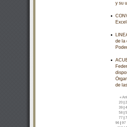
y su 
CONVO
Excel
LINEA
de la
Poder
ACUER
Feder
dispo
Órgan
de la
« Ant
20
|
39
|
58
|
77
|
96
|
97