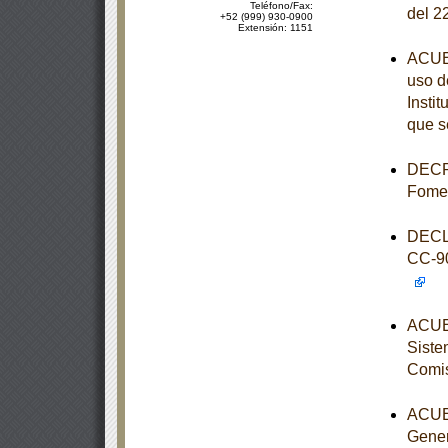
Teléfono/Fax:
del 2
+52 (999) 930-0900
Extensión: 1151
ACUER
uso d
Instit
que s
DECRE
Fome
DECL
CC-9
ACUER
Siste
Comis
ACUER
Gener