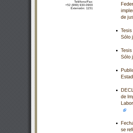
Teléfono/Fax:
Feder
+52 (999) 930-0900
Extensión: 1151
imple
de jus
Tesis
Sólo 
Tesis
Sólo 
Publi
Estad
DECLA
de Im
Labora
Fecha
se re