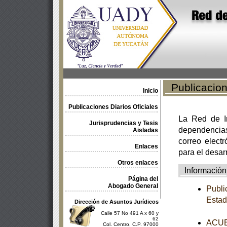
Publicacione
Inicio
Publicaciones Diarios Oficiales
La Red de In
Jurisprudencias y Tesis
dependencia
Aisladas
correo electr
Enlaces
para el desar
Otros enlaces
Información
Página del
Abogado General
Publi
Estad
Dirección de Asuntos Jurídicos
Calle 57 No 491 A x 60 y
62
ACUER
Col. Centro, C.P. 97000