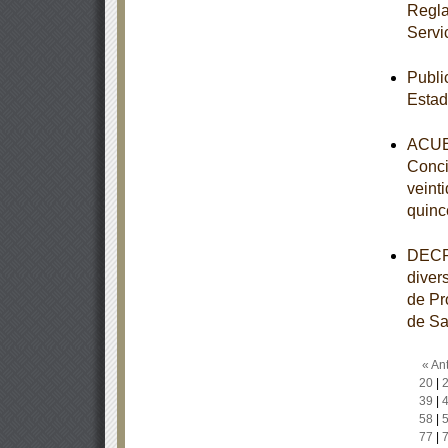
Regla
Servi
Publi
Estad
ACUER
Conci
veint
quinc
DECRE
diver
de Pr
de Sa
« Ant
20
|
39
|
58
|
77
|