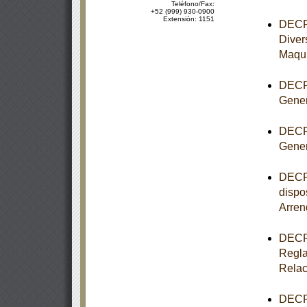
Teléfono/Fax:
+52 (999) 930-0900
Extensión: 1151
DECRE
Diver
Maqui
DECRE
Gener
DECRE
Gener
DECRE
dispo
Arren
DECRE
Regla
Relac
DECRE