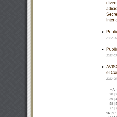
diver
adici
Secre
Interi
Publi
2022-05
Publi
2022-05
AVISO
el Co
2022-05
« Ant
20
|
39
|
58
|
77
|
96
|
97