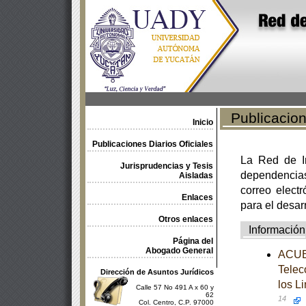
Publicacione
Inicio
Publicaciones Diarios Oficiales
La Red de In
Jurisprudencias y Tesis
dependencia
Aisladas
correo electr
Enlaces
para el desar
Otros enlaces
Información
Página del
Abogado General
ACUER
Telec
Dirección de Asuntos Jurídicos
los L
Calle 57 No 491 A x 60 y
62
14
Col. Centro, C.P. 97000