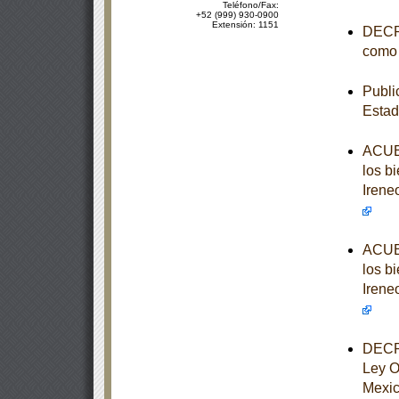
Teléfono/Fax:
+52 (999) 930-0900
Extensión: 1151
DECRE
como 
Publi
Estad
ACUER
los b
Irene
ACUER
los b
Irene
DECRE
Ley O
Mexi