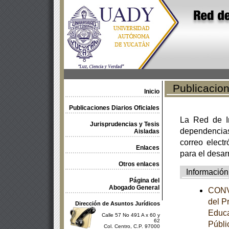
Publicacione
Inicio
Publicaciones Diarios Oficiales
La Red de In
Jurisprudencias y Tesis
dependencia
Aisladas
correo electr
Enlaces
para el desar
Otros enlaces
Información
Página del
Abogado General
CONVE
del P
Dirección de Asuntos Jurídicos
Educa
Calle 57 No 491 A x 60 y
62
Públi
Col. Centro, C.P. 97000