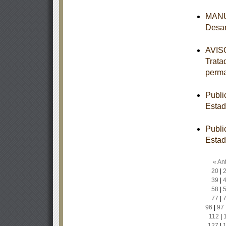
MANUA
Desar
AVISO
Trata
perm
Publi
Estad
Publi
Estad
« Ant
20
|
39
|
58
|
77
|
96
|
97
112
|
127
|