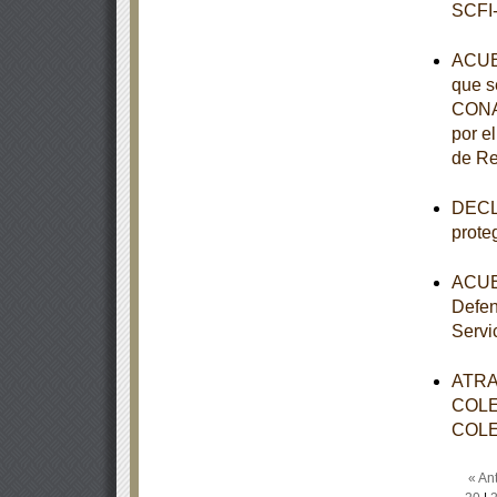
SCFI-
ACUE
que s
CONAL
por e
de Re
DECLA
prote
ACUER
Defen
Servi
ATRA
COLE
COLE
« Ant