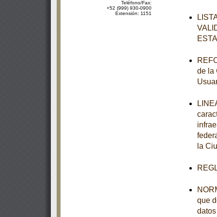
Teléfono/Fax:
+52 (999) 930-0900
Extensión: 1151
LIST
VALI
ESTA
REFOR
de la
Usuar
LINEA
carac
infra
feder
la Ci
REGL
NORMA
que d
datos