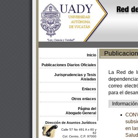
Publicacione
Inicio
Publicaciones Diarios Oficiales
La Red de In
Jurisprudencias y Tesis
dependencia
Aisladas
correo electr
Enlaces
para el desar
Otros enlaces
Información
Página del
Abogado General
CONVE
subsi
Dirección de Asuntos Jurídicos
en la
Calle 57 No 491 A x 60 y
62
Salud
Col. Centro, C.P. 97000