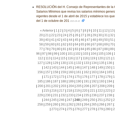
RESOLUCIÓN del H. Consejo de Representantes de la C
Salarios Mínimos que revisa los salarios mínimos genera
vigentes desde el 1 de abril de 2015 y establece los que 
del 1 de octubre de 201
2015-09-30
« Anterior
|
1
|
2
|
3
|
4
|
5
|
6
|
7
|
8
|
9
|
10
|
11
|
12
|
13
20
|
21
|
22
|
23
|
24
|
25
|
26
|
27
|
28
|
29
|
30
|
31
|
32
39
|
40
|
41
|
42
|
43
|
44
|
45
|
46
|
47
|
48
|
49
|
50
|
51
58
|
59
|
60
|
61
|
62
|
63
|
64
|
65
|
66
|
67
|
68
|
69
|
70
77
|
78
|
79
|
80
|
81
|
82
|
83
|
84
|
85
|
86
|
87
|
88
|
89
96
|
97
|
98
|
99
|
100
|
101
|
102
|
103
|
104
|
105
|
106
|
112
|
113
|
114
|
115
|
116
|
117
|
118
|
119
|
120
|
121
|
1
127
|
128
|
129
|
130
|
131
|
132
|
133
|
134
|
135
|
136
|
|
142
|
143
|
144
|
145
|
146
|
147
|
148
|
149
|
150
|
1
156
|
157
|
158
|
159
|
160
|
161
|
162
|
163
|
164
|
165
|
|
171
|
172
|
173
|
174
|
175
|
176
|
177
|
178
|
179
|
1
185
|
186
|
187
|
188
|
189
|
190
|
191
|
192
|
193
|
194
|
|
200
|
201
|
202
|
203
|
204
|
205
|
206
|
207
|
208
|
209
|
|
215
|
216
|
217
|
218
|
219
|
220
|
221
|
222
|
223
|
2
229
|
230
|
231
|
232
|
233
|
234
|
235
|
236
|
237
|
238
|
|
244
|
245
|
246
|
247
|
248
|
249
|
250
|
251
|
252
|
2
258
|
259
|
260
|
261
|
262
|
263
|
264
|
265
|
266
|
267
|
|
273
|
274
|
275
|
276
|
277
|
278
|
279
|
280
|
2