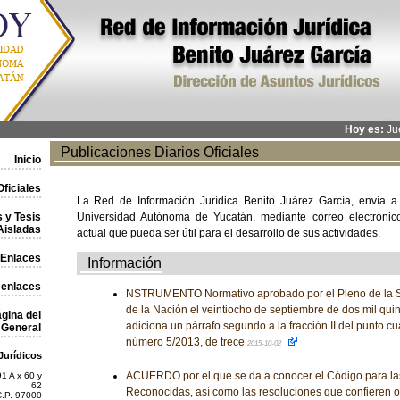
Hoy es:
Jue
Publicaciones Diarios Oficiales
Inicio
ficiales
La Red de Información Jurídica Benito Juárez García, envía a
 y Tesis
Universidad Autónoma de Yucatán, mediante correo electrónico,
Aisladas
actual que pueda ser útil para el desarrollo de sus actividades.
Enlaces
Información
 enlaces
NSTRUMENTO Normativo aprobado por el Pleno de la Su
de la Nación el veintiocho de septiembre de dos mil quin
gina del
adiciona un párrafo segundo a la fracción II del punto c
General
número 5/2013, de trece
2015-10-02
Jurídicos
ACUERDO por el que se da a conocer el Código para la
1 A x 60 y
62
Reconocidas, así como las resoluciones que confieren o
C.P. 97000