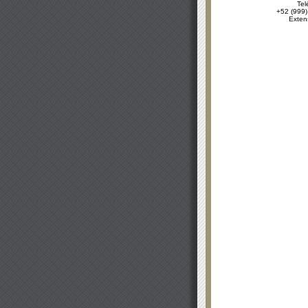
Tel
+52 (999)
Exten