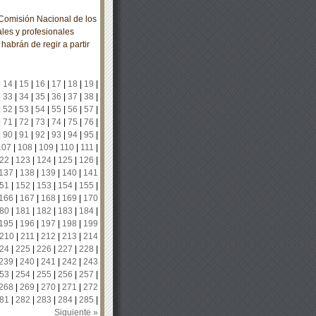
omisión Nacional de los
les y profesionales
habrán de regir a partir
|
14
|
15
|
16
|
17
|
18
|
19
|
|
33
|
34
|
35
|
36
|
37
|
38
|
|
52
|
53
|
54
|
55
|
56
|
57
|
|
71
|
72
|
73
|
74
|
75
|
76
|
|
90
|
91
|
92
|
93
|
94
|
95
|
107
|
108
|
109
|
110
|
111
|
22
|
123
|
124
|
125
|
126
|
137
|
138
|
139
|
140
|
141
51
|
152
|
153
|
154
|
155
|
166
|
167
|
168
|
169
|
170
80
|
181
|
182
|
183
|
184
|
195
|
196
|
197
|
198
|
199
210
|
211
|
212
|
213
|
214
24
|
225
|
226
|
227
|
228
|
239
|
240
|
241
|
242
|
243
53
|
254
|
255
|
256
|
257
|
268
|
269
|
270
|
271
|
272
81
|
282
|
283
|
284
|
285
|
Siguiente »