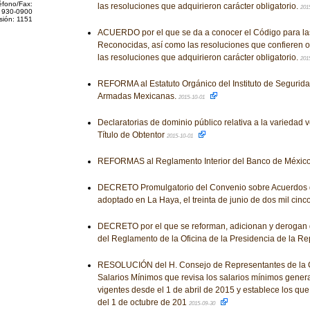
éfono/Fax:
las resoluciones que adquirieron carácter obligatorio.
201
 930-0900
sión: 1151
ACUERDO por el que se da a conocer el Código para la
Reconocidas, así como las resoluciones que confieren o
las resoluciones que adquirieron carácter obligatorio.
201
REFORMA al Estatuto Orgánico del Instituto de Segurida
Armadas Mexicanas.
2015-10-01
Declaratorias de dominio público relativa a la variedad v
Título de Obtentor
2015-10-01
REFORMAS al Reglamento Interior del Banco de Méxic
DECRETO Promulgatorio del Convenio sobre Acuerdos d
adoptado en La Haya, el treinta de junio de dos mil cinc
DECRETO por el que se reforman, adicionan y derogan 
del Reglamento de la Oficina de la Presidencia de la Re
RESOLUCIÓN del H. Consejo de Representantes de la C
Salarios Mínimos que revisa los salarios mínimos genera
vigentes desde el 1 de abril de 2015 y establece los que 
del 1 de octubre de 201
2015-09-30