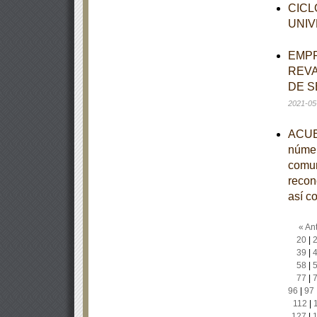
CICL
UNIV
EMPR
REVA
DE S
2021-05
ACUER
númer
comun
recono
así c
« Ant
20
|
39
|
58
|
77
|
96
|
97
112
|
127
|