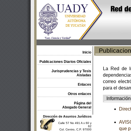
Publicacione
Inicio
Publicaciones Diarios Oficiales
La Red de In
Jurisprudencias y Tesis
dependencia
Aisladas
correo electr
Enlaces
para el desar
Otros enlaces
Información
Página del
Abogado General
Direc
Dirección de Asuntos Jurídicos
AVISO
Calle 57 No 491 A x 60 y
62
que p
Col. Centro, C.P. 97000