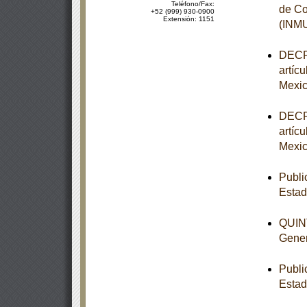
Teléfono/Fax:
de Co
+52 (999) 930-0900
Extensión: 1151
(INM
DECRE
artíc
Mexic
DECRE
artíc
Mexic
Publi
Esta
QUINT
Gener
Publi
Estad