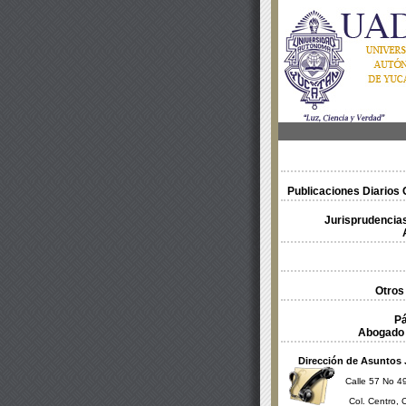
Publicaciones Diarios O
Jurisprudencias
Otros
Pá
Abogado 
Dirección de Asuntos 
Calle 57 No 49
Col. Centro, 