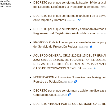
éfono/Fax:
DECRETO por el que se reforma la fracción IV del artícu
 930-0900
sión: 1151
del Equilibrio Ecológico y la Protección al Ambiente.
2021-
DECRETO por el que se reforma el artículo 4 de la Ley G
entre Mujeres y Hombres.
2021-10-21
DECRETO por el que se reforman y adicionan diversas d
Reglamento del Registro Aeronáutico Mexicano.
2021-10-19
PROTOCOLO de Actuación para el uso de la fuerza por pa
del Servicio de Protección Federal.
2021-10-19
ACUERDO GENERAL OR17-210923-15 DEL TRIBUNA
JUSTICIA DEL ESTADO DE YUCATÁN, POR EL QUE S
REGLAS DE SUSTITUCIÓN DE MAGISTRADAS Y MAG
CASO DE RECUSACIÓN O EXCUSA.
2021-10-18
MODIFICACIÓN al Instructivo Normativo para la Asignac
Registro de Población.
2021-10-18
DECRETO por el que se reforman y adicionan diversas d
General de Salud.
2021-10-14
DECRETO 419/2021 POR EL QUE SE MODIFICA EL R