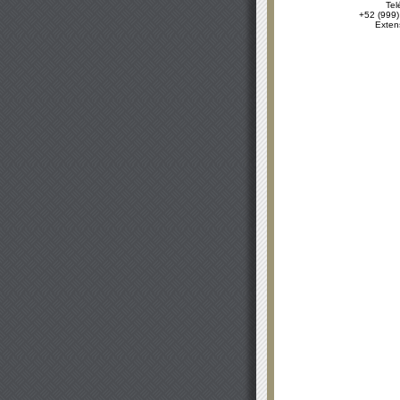
Tel
+52 (999)
Exten