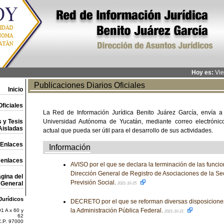
Hoy es:
Vie
Publicaciones Diarios Oficiales
Inicio
ficiales
La Red de Información Jurídica Benito Juárez García, envía a
 y Tesis
Universidad Autónoma de Yucatán, mediante correo electrónico,
Aisladas
actual que pueda ser útil para el desarrollo de sus actividades.
Enlaces
Información
 enlaces
AVISO por el que se declara la terminación de las funcion
Dirección General de Registro de Asociaciones de la Sec
gina del
Previsión Social.
General
2021-10-25
Jurídicos
DECRETO por el que se reforman diversas disposiciones
la Administración Pública Federal.
1 A x 60 y
2021-10-21
62
C.P. 97000