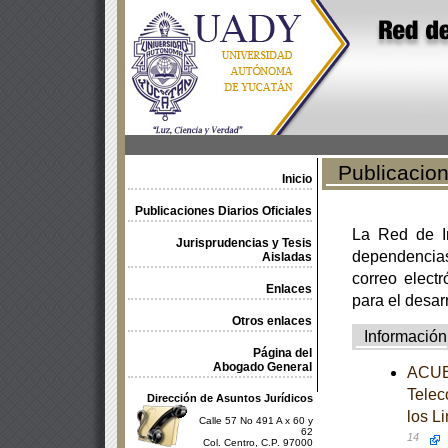
Publicacione
Inicio
Publicaciones Diarios Oficiales
La Red de In
Jurisprudencias y Tesis
dependencia
Aisladas
correo electr
Enlaces
para el desar
Otros enlaces
Información
Página del
Abogado General
ACUER
Telec
Dirección de Asuntos Jurídicos
los L
Calle 57 No 491 A x 60 y
62
14
Col. Centro, C.P. 97000