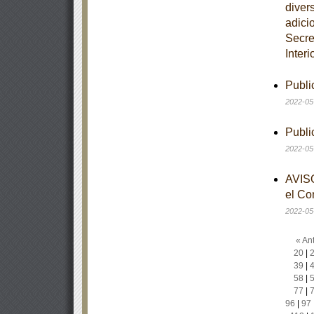
diver
adici
Secre
Interi
Publi
2022-05
Publi
2022-05
AVISO
el Co
2022-05
« Ant
20
|
39
|
58
|
77
|
96
|
97