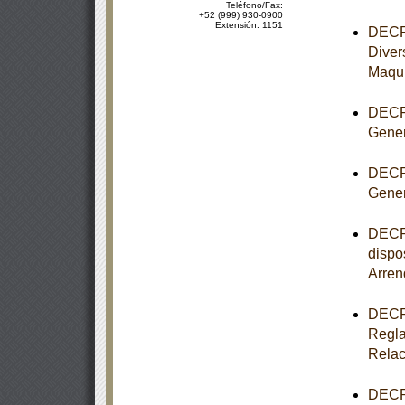
Teléfono/Fax:
+52 (999) 930-0900
Extensión: 1151
DECRE
Diver
Maqui
DECRE
Gener
DECRE
Gener
DECRE
dispo
Arren
DECRE
Regla
Relac
DECRE