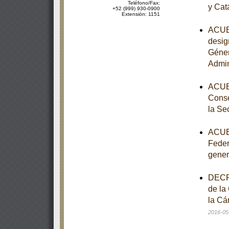
Teléfono/Fax:
y Cat
+52 (999) 930-0900
Extensión: 1151
ACUER
desig
Géner
Admin
ACUER
Conse
la Se
ACUER
Feder
gener
DECRE
de la
la Cá
2016-05