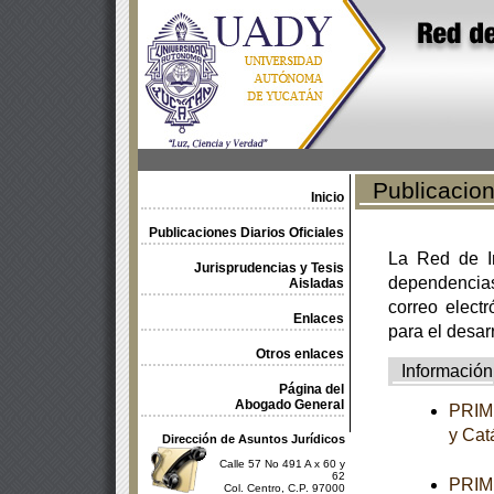
Publicacione
Inicio
Publicaciones Diarios Oficiales
La Red de In
Jurisprudencias y Tesis
dependencia
Aisladas
correo electr
Enlaces
para el desar
Otros enlaces
Información
Página del
Abogado General
PRIME
y Cat
Dirección de Asuntos Jurídicos
Calle 57 No 491 A x 60 y
62
PRIME
Col. Centro, C.P. 97000