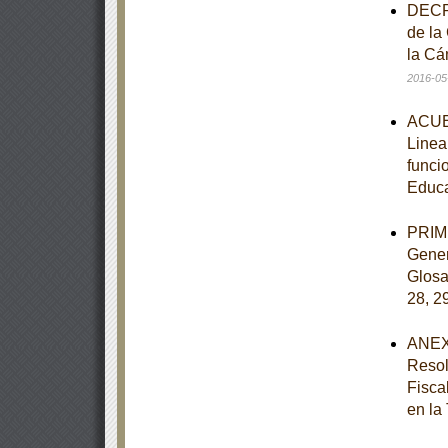
DECRE
de la
la Cá
2016-05
ACUER
Linea
funci
Educ
PRIME
Gener
Glosar
28, 2
ANEXO
Resol
Fisca
en la