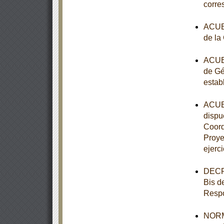
corre
ACUER
de la
ACUER
de Gé
estab
ACUER
dispue
Coord
Proye
ejerci
DECRE
Bis d
Respo
NORMA