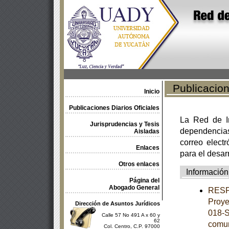
Publicacione
Inicio
Publicaciones Diarios Oficiales
La Red de In
Jurisprudencias y Tesis
dependencia
Aisladas
correo electr
Enlaces
para el desar
Otros enlaces
Información
Página del
Abogado General
RESPU
Proye
Dirección de Asuntos Jurídicos
018-S
Calle 57 No 491 A x 60 y
62
comun
Col. Centro, C.P. 97000