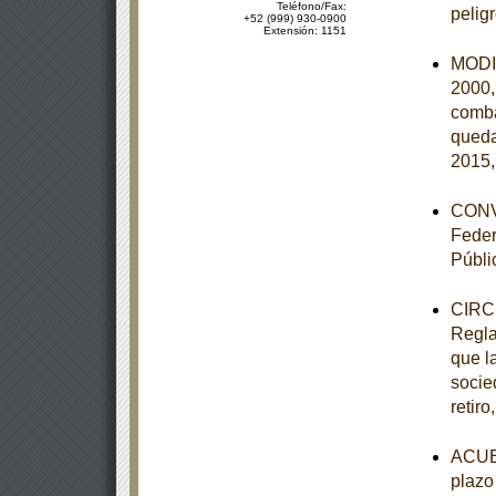
Teléfono/Fax:
pelig
+52 (999) 930-0900
Extensión: 1151
MODIF
2000,
comba
queda
2015,
CONVE
Feder
Públi
CIRCU
Regla
que la
socie
retiro
ACUER
plazo