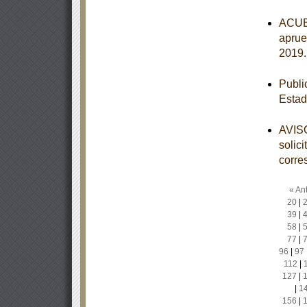
ACUER
aprue
2019
Publi
Estad
AVISO
solic
corre
« Ant
20
|
39
|
58
|
77
|
96
|
97
112
|
127
|
|
1
156
|