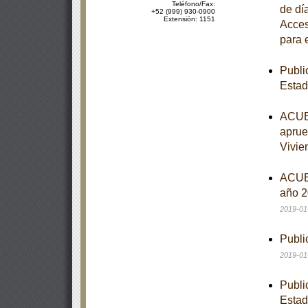
Teléfono/Fax:
de dí
+52 (999) 930-0900
Extensión: 1151
Acces
para 
Publi
Estad
ACUER
aprue
Vivie
ACUER
año 2
2019-01
Publi
2019-01
Publi
Estad