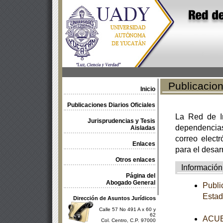
Publicacione
Inicio
Publicaciones Diarios Oficiales
La Red de In
Jurisprudencias y Tesis
dependencia
Aisladas
correo electr
Enlaces
para el desar
Otros enlaces
Información
Página del
Abogado General
Publi
Estad
Dirección de Asuntos Jurídicos
Calle 57 No 491 A x 60 y
62
ACUER
Col. Centro, C.P. 97000