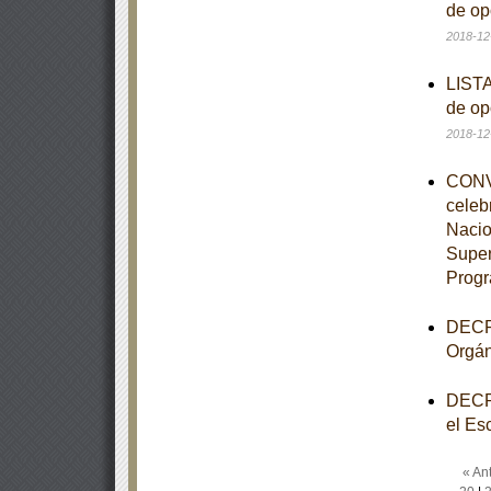
de op
2018-12
LISTA
de op
2018-12
CONVE
celeb
Nacio
Super
Progr
DECRE
Orgán
DECRE
el Es
« Ant