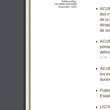
Teléfono/Fax:
+52 (999) 930-0900
Extensión: 1151
ACUER
dos m
de la
dicta
de lo
ACUER
prima
defin
12-04
ACUER
los e
duran
Publi
Estad
LISTA