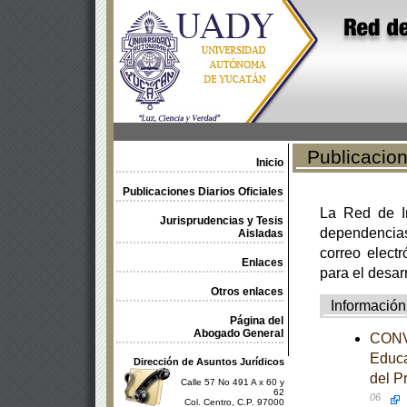
Publicacione
Inicio
Publicaciones Diarios Oficiales
La Red de In
Jurisprudencias y Tesis
dependencia
Aisladas
correo electr
Enlaces
para el desar
Otros enlaces
Información
Página del
Abogado General
CONVE
Educa
Dirección de Asuntos Jurídicos
del P
Calle 57 No 491 A x 60 y
62
06
Col. Centro, C.P. 97000