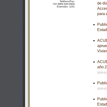
Teléfono/Fax:
de dí
+52 (999) 930-0900
Extensión: 1151
Acces
para 
Publi
Estad
ACUER
aprue
Vivie
ACUER
año 2
2019-01
Publi
2019-01
Publi
Estad