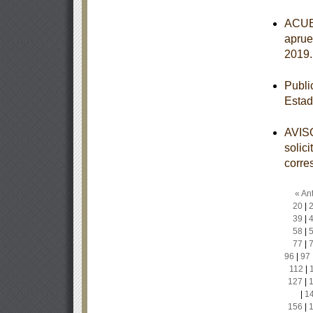
ACUER
aprue
2019
Publi
Estad
AVISO
solic
corre
« Ant
20
|
39
|
58
|
77
|
96
|
97
112
|
127
|
|
1
156
|