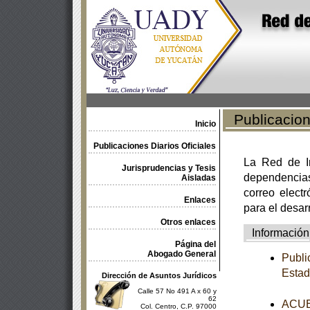
Publicacione
Inicio
Publicaciones Diarios Oficiales
La Red de In
Jurisprudencias y Tesis
dependencia
Aisladas
correo electr
Enlaces
para el desar
Otros enlaces
Información
Página del
Abogado General
Publi
Estad
Dirección de Asuntos Jurídicos
Calle 57 No 491 A x 60 y
62
ACUER
Col. Centro, C.P. 97000