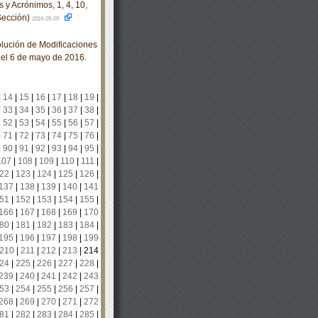
 y Acrónimos, 1, 4, 10,
 Sección)
2016-05-09
olución de Modificaciones
 el 6 de mayo de 2016.
|
14
|
15
|
16
|
17
|
18
|
19
|
|
33
|
34
|
35
|
36
|
37
|
38
|
|
52
|
53
|
54
|
55
|
56
|
57
|
|
71
|
72
|
73
|
74
|
75
|
76
|
|
90
|
91
|
92
|
93
|
94
|
95
|
107
|
108
|
109
|
110
|
111
|
22
|
123
|
124
|
125
|
126
|
137
|
138
|
139
|
140
|
141
51
|
152
|
153
|
154
|
155
|
166
|
167
|
168
|
169
|
170
80
|
181
|
182
|
183
|
184
|
195
|
196
|
197
|
198
|
199
210
|
211
|
212
|
213
|
214
24
|
225
|
226
|
227
|
228
|
239
|
240
|
241
|
242
|
243
53
|
254
|
255
|
256
|
257
|
268
|
269
|
270
|
271
|
272
81
|
282
|
283
|
284
|
285
|