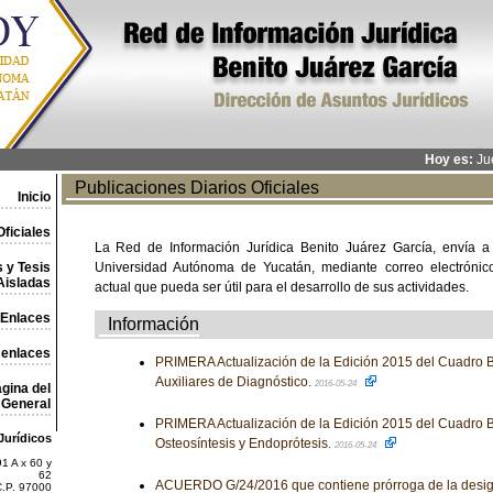
Hoy es:
Jue
Publicaciones Diarios Oficiales
Inicio
ficiales
La Red de Información Jurídica Benito Juárez García, envía a
 y Tesis
Universidad Autónoma de Yucatán, mediante correo electrónico,
Aisladas
actual que pueda ser útil para el desarrollo de sus actividades.
Enlaces
Información
 enlaces
PRIMERA Actualización de la Edición 2015 del Cuadro B
Auxiliares de Diagnóstico.
2016-05-24
gina del
General
PRIMERA Actualización de la Edición 2015 del Cuadro B
Jurídicos
Osteosíntesis y Endoprótesis.
2016-05-24
1 A x 60 y
62
ACUERDO G/24/2016 que contiene prórroga de la design
C.P. 97000