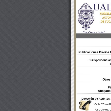
Publicaciones Diarios O
Jurisprudencias
Otros
Pá
Abogado 
Dirección de Asuntos 
Calle 57 No 49
Col. Centro, 