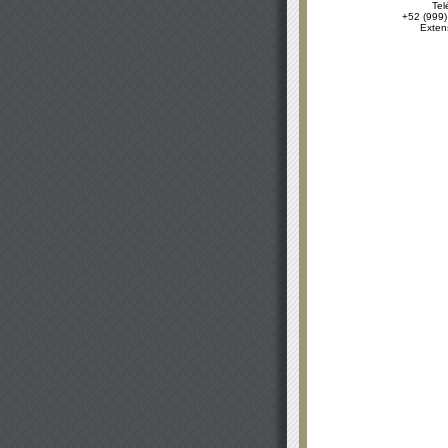
Tel
+52 (999)
Exten