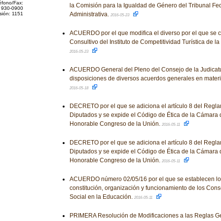
éfono/Fax:
la Comisión para la Igualdad de Género del Tribunal Fede
 930-0900
sión: 1151
Administrativa.
2016-05-23
ACUERDO por el que modifica el diverso por el que se c
Consultivo del Instituto de Competitividad Turística de l
2016-05-23
ACUERDO General del Pleno del Consejo de la Judicatu
disposiciones de diversos acuerdos generales en materi
2016-05-18
DECRETO por el que se adiciona el artículo 8 del Regl
Diputados y se expide el Código de Ética de la Cámara 
Honorable Congreso de la Unión.
2016-05-11
DECRETO por el que se adiciona el artículo 8 del Regl
Diputados y se expide el Código de Ética de la Cámara 
Honorable Congreso de la Unión.
2016-05-11
ACUERDO número 02/05/16 por el que se establecen los
constitución, organización y funcionamiento de los Cons
Social en la Educación.
2016-05-11
PRIMERA Resolución de Modificaciones a las Reglas G