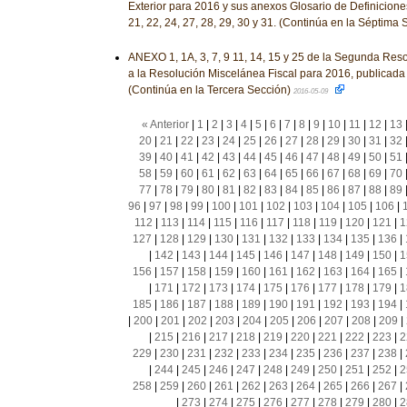
Exterior para 2016 y sus anexos Glosario de Definiciones
21, 22, 24, 27, 28, 29, 30 y 31. (Continúa en la Séptima
ANEXO 1, 1A, 3, 7, 9 11, 14, 15 y 25 de la Segunda Res
a la Resolución Miscelánea Fiscal para 2016, publicada
(Continúa en la Tercera Sección)
2016-05-09
« Anterior
|
1
|
2
|
3
|
4
|
5
|
6
|
7
|
8
|
9
|
10
|
11
|
12
|
13
20
|
21
|
22
|
23
|
24
|
25
|
26
|
27
|
28
|
29
|
30
|
31
|
32
39
|
40
|
41
|
42
|
43
|
44
|
45
|
46
|
47
|
48
|
49
|
50
|
51
58
|
59
|
60
|
61
|
62
|
63
|
64
|
65
|
66
|
67
|
68
|
69
|
70
77
|
78
|
79
|
80
|
81
|
82
|
83
|
84
|
85
|
86
|
87
|
88
|
89
96
|
97
|
98
|
99
|
100
|
101
|
102
|
103
|
104
|
105
|
106
|
112
|
113
|
114
|
115
|
116
|
117
|
118
|
119
|
120
|
121
|
1
127
|
128
|
129
|
130
|
131
|
132
|
133
|
134
|
135
|
136
|
|
142
|
143
|
144
|
145
|
146
|
147
|
148
|
149
|
150
|
1
156
|
157
|
158
|
159
|
160
|
161
|
162
|
163
|
164
|
165
|
|
171
|
172
|
173
|
174
|
175
|
176
|
177
|
178
|
179
|
1
185
|
186
|
187
|
188
|
189
|
190
|
191
|
192
|
193
|
194
|
|
200
|
201
|
202
|
203
|
204
|
205
|
206
|
207
|
208
|
209
|
|
215
|
216
|
217
|
218
|
219
|
220
|
221
|
222
|
223
|
2
229
|
230
|
231
|
232
|
233
|
234
|
235
|
236
|
237
|
238
|
|
244
|
245
|
246
|
247
|
248
|
249
|
250
|
251
|
252
|
2
258
|
259
|
260
|
261
|
262
|
263
|
264
|
265
|
266
|
267
|
|
273
|
274
|
275
|
276
|
277
|
278
|
279
|
280
|
2