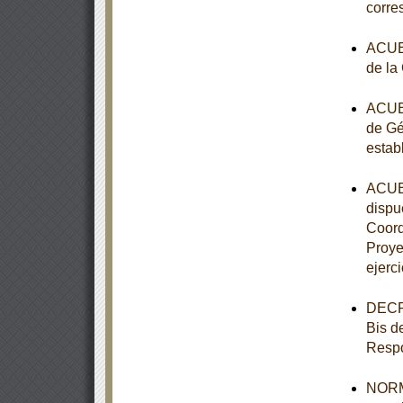
corre
ACUER
de la
ACUER
de Gé
estab
ACUER
dispue
Coord
Proye
ejerci
DECRE
Bis d
Respo
NORMA