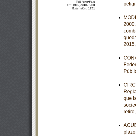
Teléfono/Fax:
pelig
+52 (999) 930-0900
Extensión: 1151
MODIF
2000,
comba
queda
2015,
CONVE
Feder
Públi
CIRCU
Regla
que la
socie
retiro
ACUER
plazo