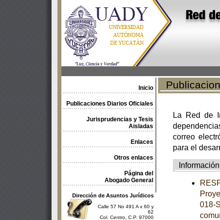
Publicacione
Inicio
Publicaciones Diarios Oficiales
La Red de In
Jurisprudencias y Tesis
dependencia
Aisladas
correo electr
Enlaces
para el desar
Otros enlaces
Información
Página del
Abogado General
RESPU
Proye
Dirección de Asuntos Jurídicos
018-S
Calle 57 No 491 A x 60 y
62
comun
Col. Centro, C.P. 97000