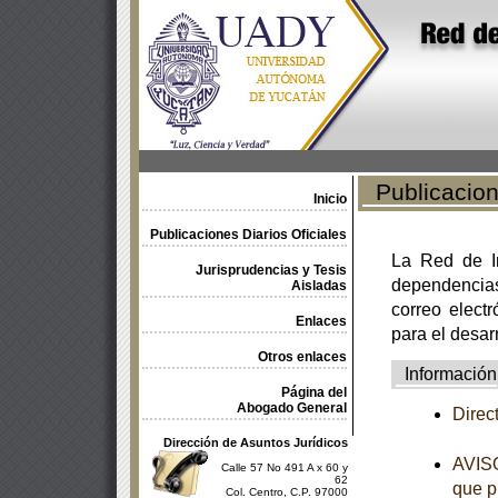
Publicacione
Inicio
Publicaciones Diarios Oficiales
La Red de In
Jurisprudencias y Tesis
dependencia
Aisladas
correo electr
Enlaces
para el desar
Otros enlaces
Información
Página del
Abogado General
Direc
Dirección de Asuntos Jurídicos
AVISO
Calle 57 No 491 A x 60 y
62
que p
Col. Centro, C.P. 97000