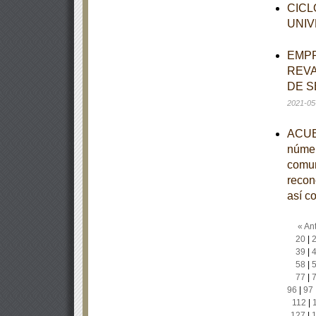
CICL
UNIV
EMPR
REVA
DE S
2021-05
ACUER
númer
comun
recono
así c
« Ant
20
|
39
|
58
|
77
|
96
|
97
112
|
127
|