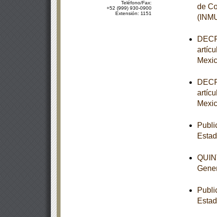
Teléfono/Fax:
de Co
+52 (999) 930-0900
Extensión: 1151
(INM
DECRE
artíc
Mexic
DECRE
artíc
Mexic
Publi
Esta
QUINT
Gener
Publi
Estad