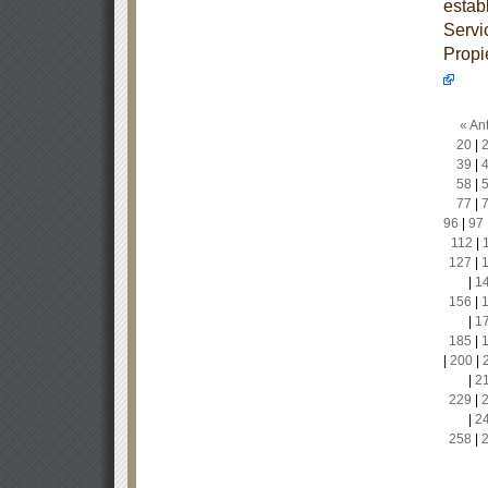
estab
Servi
Propi
« Ant
20
|
39
|
58
|
77
|
96
|
97
112
|
127
|
|
1
156
|
|
1
185
|
|
200
|
|
2
229
|
|
2
258
|