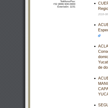
Teléfono/Fax:
CUERD
+52 (999) 930-0900
Extensión: 1151
Regio
2018-08
ACUER
Espec
ACLAR
Conse
domic
Yucat
de do
ACUE
MANU
CAPA
YUC
SEGUN