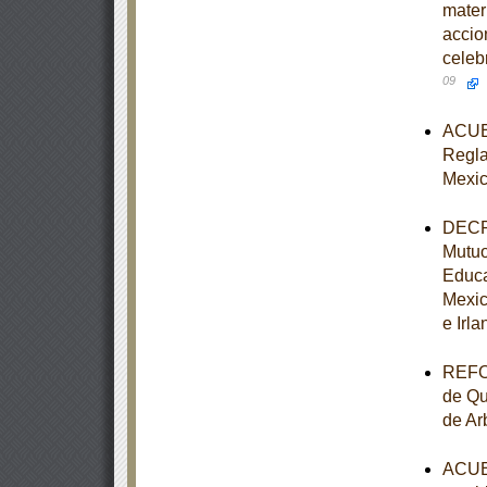
mater
accio
celeb
09
ACUER
Reglas
Mexic
DECRE
Mutuo
Educa
Mexic
e Irla
REFOR
de Qu
de Ar
ACUER