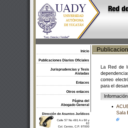
Publicacione
Inicio
Publicaciones Diarios Oficiales
La Red de In
Jurisprudencias y Tesis
dependencia
Aisladas
correo electr
Enlaces
para el desar
Otros enlaces
Información
Página del
Abogado General
ACUER
Sala 
Dirección de Asuntos Jurídicos
Calle 57 No 491 A x 60 y
62
Col. Centro, C.P. 97000