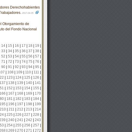
adores Derechohabientes
 Trabajadores.
2017-04-05
l Otorgamiento de
ituto del Fondo Nacional
|
14
|
15
|
16
|
17
|
18
|
19
|
|
33
|
34
|
35
|
36
|
37
|
38
|
|
52
|
53
|
54
|
55
|
56
|
57
|
|
71
|
72
|
73
|
74
|
75
|
76
|
|
90
|
91
|
92
|
93
|
94
|
95
|
107
|
108
|
109
|
110
|
111
|
22
|
123
|
124
|
125
|
126
|
137
|
138
|
139
|
140
|
141
51
|
152
|
153
|
154
|
155
|
166
|
167
|
168
|
169
|
170
80
|
181
|
182
|
183
|
184
|
195
|
196
|
197
|
198
|
199
210
|
211
|
212
|
213
|
214
24
|
225
|
226
|
227
|
228
|
239
|
240
|
241
|
242
|
243
53
|
254
|
255
|
256
|
257
|
268
|
269
|
270
|
271
|
272