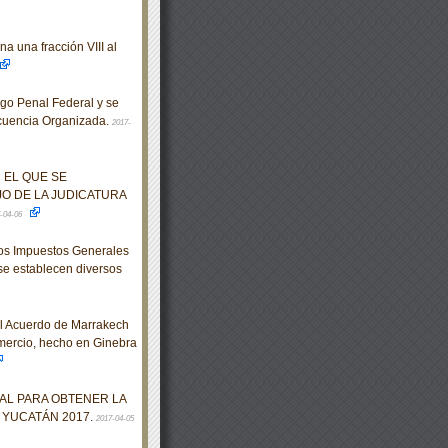
a una fracción VIII al
go Penal Federal y se
incuencia Organizada.
2017-
 EL QUE SE
O DE LA JUDICATURA
-04-06
los Impuestos Generales
 se establecen diversos
l Acuerdo de Marrakech
mercio, hecho en Ginebra
AL PARA OBTENER LA
 YUCATÁN 2017.
2017-04-05