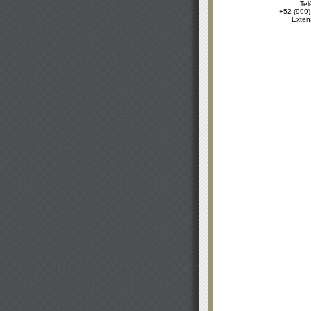
Tel
+52 (999)
Exten