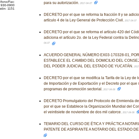
éfono/Fax:
para su autorización.
2017-04-07
 930-0900
sión: 1151
DECRETO por el que se reforma la fracción II y se adicion
artículo 4 de la Ley General de Protección Civil.
2017-04-07
DECRETO por el que se reforma el artículo 420 del Códi
adiciona el artículo 2o. de la Ley Federal contra la Del
04-07
ACUERDO GENERAL NÚMERO EX03-170328-01, POR
ESTABLECE EL CAMBIO DEL DOMICILIO DEL CONSEJ
DEL PODER JUDICIAL DEL ESTADO DE YUCATÁN.
2017
DECRETO por el que se modifica la Tarifa de la Ley de 
de Importación y de Exportación y el Decreto por el que
programas de promoción sectorial.
2017-04-06
DECRETO Promulgatorio del Protocolo de Enmienda de
por el que se Establece la Organización Mundial del Co
el veintisiete de noviembre de dos mil catorce.
2017-04-06
TEMARIO DEL CURSO DE ÉTICA Y PRÁCTICA NOTARI
PATENTE DE ASPIRANTE A NOTARIO DEL ESTADO DE