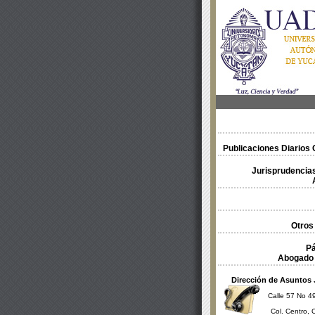
Publicaciones Diarios O
Jurisprudencias
Otros
Pá
Abogado 
Dirección de Asuntos 
Calle 57 No 49
Col. Centro, 