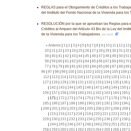
REGLAS para el Otorgamiento de Créditos a los Trabaj
del Instituto del Fondo Nacional de la Vivienda para los
RESOLUCIÓN por la que se aprueban las Reglas para e
Créditos al Amparo del Artículo 43 Bis de la Ley del Inst
de la Vivienda para los Trabajadores.
2017-04-05
« Anterior
|
1
|
2
|
3
|
4
|
5
|
6
|
7
|
8
|
9
|
10
|
11
|
12
|
13
20
|
21
|
22
|
23
|
24
|
25
|
26
|
27
|
28
|
29
|
30
|
31
|
32
39
|
40
|
41
|
42
|
43
|
44
|
45
|
46
|
47
|
48
|
49
|
50
|
51
58
|
59
|
60
|
61
|
62
|
63
|
64
|
65
|
66
|
67
|
68
|
69
|
70
77
|
78
|
79
|
80
|
81
|
82
|
83
|
84
|
85
|
86
|
87
|
88
|
89
96
|
97
|
98
|
99
|
100
|
101
|
102
|
103
|
104
|
105
|
106
|
112
|
113
|
114
|
115
|
116
|
117
|
118
|
119
|
120
|
121
|
1
127
|
128
|
129
|
130
|
131
|
132
|
133
|
134
|
135
|
136
|
|
142
|
143
|
144
|
145
|
146
|
147
|
148
|
149
|
150
|
1
156
|
157
|
158
|
159
|
160
|
161
|
162
|
163
|
164
|
165
|
|
171
|
172
|
173
|
174
|
175
|
176
|
177
|
178
|
179
|
1
185
|
186
|
187
|
188
|
189
|
190
|
191
|
192
|
193
|
194
|
|
200
|
201
|
202
|
203
|
204
|
205
|
206
|
207
|
208
|
209
|
|
215
|
216
|
217
|
218
|
219
|
220
|
221
|
222
|
223
|
2
229
|
230
|
231
|
232
|
233
|
234
|
235
|
236
|
237
|
238
|
|
244
|
245
|
246
|
247
|
248
|
249
|
250
|
251
|
252
|
2
258
|
259
|
260
|
261
|
262
|
263
|
264
|
265
|
266
|
267
|