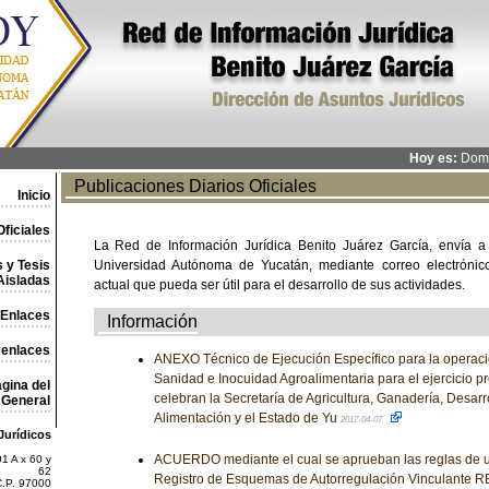
Hoy es:
Domi
Publicaciones Diarios Oficiales
Inicio
ficiales
La Red de Información Jurídica Benito Juárez García, envía a
 y Tesis
Universidad Autónoma de Yucatán, mediante correo electrónico,
Aisladas
actual que pueda ser útil para el desarrollo de sus actividades.
Enlaces
Información
 enlaces
ANEXO Técnico de Ejecución Específico para la operac
Sanidad e Inocuidad Agroalimentaria para el ejercicio p
gina del
celebran la Secretaría de Agricultura, Ganadería, Desarr
General
Alimentación y el Estado de Yu
2017-04-07
Jurídicos
ACUERDO mediante el cual se aprueban las reglas de us
1 A x 60 y
62
Registro de Esquemas de Autorregulación Vinculante RE
C.P. 97000