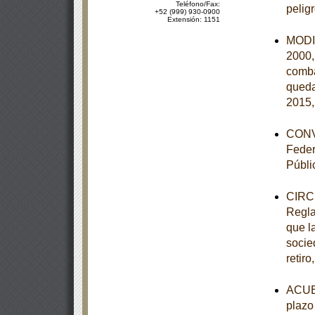
Teléfono/Fax:
pelig
+52 (999) 930-0900
Extensión: 1151
MODIF
2000,
comba
queda
2015,
CONVE
Feder
Públi
CIRCU
Regla
que la
socie
retiro
ACUER
plazo