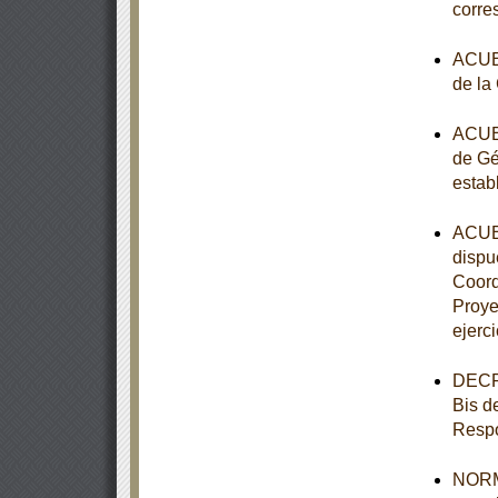
corre
ACUER
de la
ACUER
de Gé
estab
ACUER
dispue
Coord
Proye
ejerci
DECRE
Bis d
Respo
NORMA