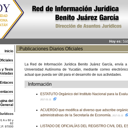
Hoy es:
Sáb
Publicaciones Diarios Oficiales
Inicio
ficiales
La Red de Información Jurídica Benito Juárez García, envía a
 y Tesis
Universidad Autónoma de Yucatán, mediante correo electrónico,
Aisladas
actual que pueda ser útil para el desarrollo de sus actividades.
Enlaces
Información
 enlaces
ESTATUTO Orgánico del Instituto Nacional para la Evalu
2017-01-31
gina del
General
ACUERDO que modifica al diverso que adscribe orgáni
Jurídicos
administrativas de la Secretaría de Economía.
2017-01-31
1 A x 60 y
62
LISTADO DE OFICIALÍAS DEL REGISTRO CIVIL DEL E
C.P. 97000