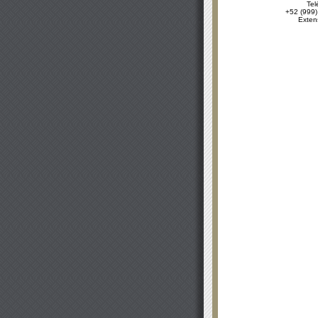
Tel
+52 (999)
Exten