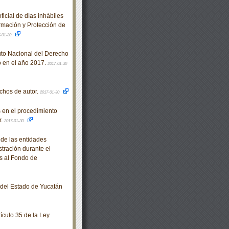
icial de días inhábiles
ormación y Protección de
-01-30
tuto Nacional del Derecho
o en el año 2017.
2017-01-30
chos de autor.
2017-01-30
 en el procedimiento
r.
2017-01-30
 de las entidades
stración durante el
es al Fondo de
o del Estado de Yucatán
ículo 35 de la Ley