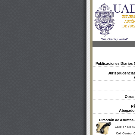
Publicaciones Diarios O
Jurisprudencias
Otros
Pá
Abogado 
Dirección de Asuntos 
Calle 57 No 49
Col. Centro, 