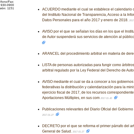
éfono/Fax:
 930-0900
sión: 1151
ACUERDO mediante el cual se establece el calendario of
del Instituto Nacional de Transparencia, Acceso a la Inf
Datos Personales para el año 2017 y enero de 2018.
2017
AVISO por el que se señalan los días en los que el Insti
de Autor suspenderá sus servicios de atención al públic
ARANCEL del procedimiento arbitral en materia de dere
LISTA de personas autorizadas para fungir como árbitros
arbitral regulado por la Ley Federal del Derecho de Auto
AVISO mediante el cual se da a conocer a los gobiernos
federativas la distribución y calendarización para la mini
ejercicio fiscal de 2017, de los recursos correspondient
Aportaciones Múltiples, en sus com
2017-01-30
Publicaciones relevantes del Diario Oficial del Gobiern
2017-01-27
DECRETO por el que se reforma el primer párrafo del art
General de Salud.
2017-01-27