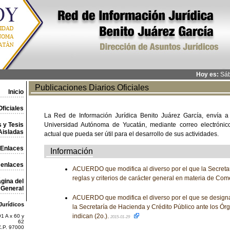
Hoy es:
Sáb
Publicaciones Diarios Oficiales
Inicio
ficiales
La Red de Información Jurídica Benito Juárez García, envía a
 y Tesis
Universidad Autónoma de Yucatán, mediante correo electrónico,
Aisladas
actual que pueda ser útil para el desarrollo de sus actividades.
Enlaces
Información
 enlaces
ACUERDO que modifica al diverso por el que la Secreta
reglas y criterios de carácter general en materia de Come
gina del
General
ACUERDO que modifica el diverso por el que se designa
Jurídicos
la Secretaría de Hacienda y Crédito Público ante los Ó
indican (2o.).
1 A x 60 y
2015-01-29
62
C.P. 97000