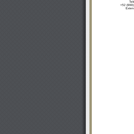
Tel
+52 (999)
Exten