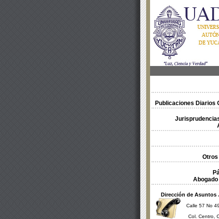
Publicaciones Diarios O
Jurisprudencias
Otros
Pá
Abogado 
Dirección de Asuntos 
Calle 57 No 49
Col. Centro, 