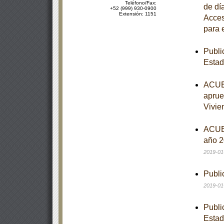
Teléfono/Fax:
de dí
+52 (999) 930-0900
Extensión: 1151
Acces
para 
Publi
Estad
ACUER
aprue
Vivie
ACUER
año 2
2019-01
Publi
2019-01
Publi
Estad