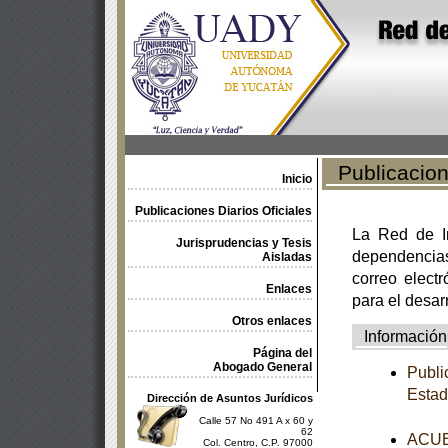
Publicacione
Inicio
Publicaciones Diarios Oficiales
La Red de In
Jurisprudencias y Tesis
dependencia
Aisladas
correo electr
Enlaces
para el desar
Otros enlaces
Información
Página del
Abogado General
Publi
Estad
Dirección de Asuntos Jurídicos
Calle 57 No 491 A x 60 y
62
ACUER
Col. Centro, C.P. 97000