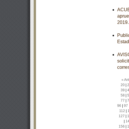
ACUER
aprue
2019
Publi
Estad
AVISO
solic
corre
« Ant
20
|
39
|
58
|
77
|
96
|
97
112
|
127
|
|
1
156
|