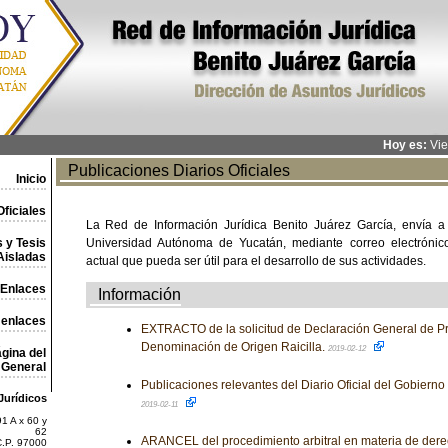
Hoy es:
Vie
Publicaciones Diarios Oficiales
Inicio
ficiales
La Red de Información Jurídica Benito Juárez García, envía a
 y Tesis
Universidad Autónoma de Yucatán, mediante correo electrónico,
Aisladas
actual que pueda ser útil para el desarrollo de sus actividades.
Enlaces
Información
 enlaces
EXTRACTO de la solicitud de Declaración General de Pr
Denominación de Origen Raicilla.
2019-02-12
gina del
General
Publicaciones relevantes del Diario Oficial del Gobiern
Jurídicos
2019-02-11
1 A x 60 y
62
ARANCEL del procedimiento arbitral en materia de dere
C.P. 97000