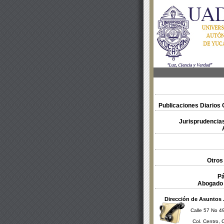
Publicaciones Diarios O
Jurisprudencias
Otros
Pá
Abogado 
Dirección de Asuntos 
Calle 57 No 49
Col. Centro, 