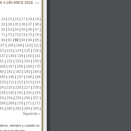
MX-J-195-ANCE-2018.
2019-
|
14
|
15
|
16
|
17
|
18
|
19
|
|
33
|
34
|
35
|
36
|
37
|
38
|
|
52
|
53
|
54
|
55
|
56
|
57
|
|
71
|
72
|
73
|
74
|
75
|
76
|
|
90
|
91
|
92
|
93
|
94
|
95
|
107
|
108
|
109
|
110
|
111
|
22
|
123
|
124
|
125
|
126
|
137
|
138
|
139
|
140
|
141
51
|
152
|
153
|
154
|
155
|
166
|
167
|
168
|
169
|
170
80
|
181
|
182
|
183
|
184
|
195
|
196
|
197
|
198
|
199
210
|
211
|
212
|
213
|
214
24
|
225
|
226
|
227
|
228
|
239
|
240
|
241
|
242
|
243
53
|
254
|
255
|
256
|
257
|
268
|
269
|
270
|
271
|
272
81
|
282
|
283
|
284
|
285
|
Siguiente »
tivos, siempre y cuando no
 de la institución.