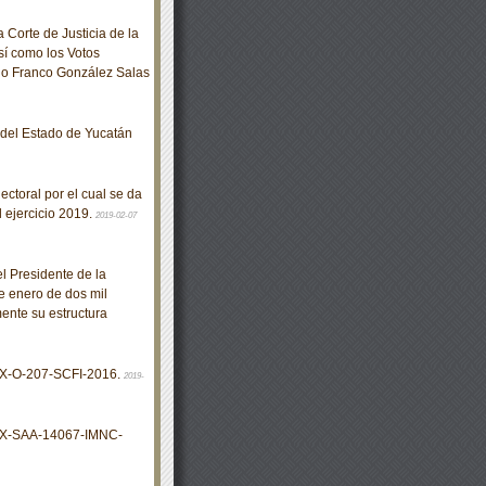
Corte de Justicia de la
sí como los Votos
do Franco González Salas
o del Estado de Yucatán
ctoral por el cual se da
l ejercicio 2019.
2019-02-07
 Presidente de la
e enero de dos mil
ente su estructura
X-O-207-SCFI-2016.
2019-
MX-SAA-14067-IMNC-