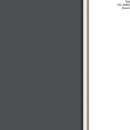
Tel
+52 (999)
Exten