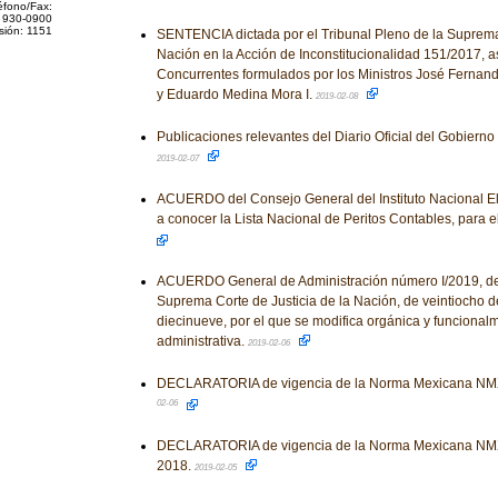
éfono/Fax:
 930-0900
sión: 1151
SENTENCIA dictada por el Tribunal Pleno de la Suprema 
Nación en la Acción de Inconstitucionalidad 151/2017, a
Concurrentes formulados por los Ministros José Fernan
y Eduardo Medina Mora I.
2019-02-08
Publicaciones relevantes del Diario Oficial del Gobiern
2019-02-07
ACUERDO del Consejo General del Instituto Nacional Ele
a conocer la Lista Nacional de Peritos Contables, para e
ACUERDO General de Administración número I/2019, del
Suprema Corte de Justicia de la Nación, de veintiocho d
diecinueve, por el que se modifica orgánica y funcionalm
administrativa.
2019-02-06
DECLARATORIA de vigencia de la Norma Mexicana NM
02-06
DECLARATORIA de vigencia de la Norma Mexicana N
2018.
2019-02-05