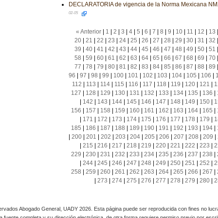
DECLARATORIA de vigencia de la Norma Mexicana N
02-05
« Anterior
|
1
|
2
|
3
|
4
|
5
|
6
|
7
|
8
|
9
|
10
|
11
|
12
|
13
20
|
21
|
22
|
23
|
24
|
25
|
26
|
27
|
28
|
29
|
30
|
31
|
32
39
|
40
|
41
|
42
|
43
|
44
|
45
|
46
|
47
|
48
|
49
|
50
|
51
58
|
59
|
60
|
61
|
62
|
63
|
64
|
65
|
66
|
67
|
68
|
69
|
70
77
|
78
|
79
|
80
|
81
|
82
|
83
|
84
|
85
|
86
|
87
|
88
|
89
96
|
97
|
98
|
99
|
100
|
101
|
102
|
103
|
104
|
105
|
106
|
112
|
113
|
114
|
115
|
116
|
117
|
118
|
119
|
120
|
121
|
1
127
|
128
|
129
|
130
|
131
|
132
|
133
|
134
|
135
|
136
|
|
142
|
143
|
144
|
145
|
146
|
147
|
148
|
149
|
150
|
1
156
|
157
|
158
|
159
|
160
|
161
|
162
|
163
|
164
|
165
|
|
171
|
172
|
173
|
174
|
175
|
176
|
177
|
178
|
179
|
1
185
|
186
|
187
|
188
|
189
|
190
|
191
|
192
|
193
|
194
|
|
200
|
201
|
202
|
203
|
204
|
205
|
206
|
207
|
208
|
209
|
|
215
|
216
|
217
|
218
|
219
|
220
|
221
|
222
|
223
|
2
229
|
230
|
231
|
232
|
233
|
234
|
235
|
236
|
237
|
238
|
|
244
|
245
|
246
|
247
|
248
|
249
|
250
|
251
|
252
|
2
258
|
259
|
260
|
261
|
262
|
263
|
264
|
265
|
266
|
267
|
|
273
|
274
|
275
|
276
|
277
|
278
|
279
|
280
|
2
rvados Abogado General, UADY 2026. Esta página puede ser reproducida con fines no lucra
 la fuente completa y su dirección electrónica, de otra forma requiere permiso previo por escrito