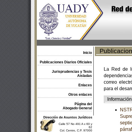
Publicacione
Inicio
Publicaciones Diarios Oficiales
La Red de In
Jurisprudencias y Tesis
dependencia
Aisladas
correo electr
Enlaces
para el desar
Otros enlaces
Información
Página del
Abogado General
NSTRU
Supre
Dirección de Asuntos Jurídicos
septi
Calle 57 No 491 A x 60 y
62
párra
Col. Centro, C.P. 97000