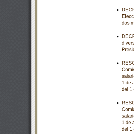
DECRE
Elecc
dos m
DECRE
diver
Presi
RESOL
Comis
salar
1 de a
del 1
RESOL
Comis
salar
1 de a
del 1