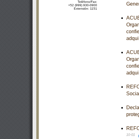
Teléfono/Fax:
Gener
+52 (999) 930-0900
Extensión: 1151
ACUER
Organ
confi
adqui
ACUER
Organ
confi
adqui
REFOR
Socia
Decla
prote
REFOR
10-01