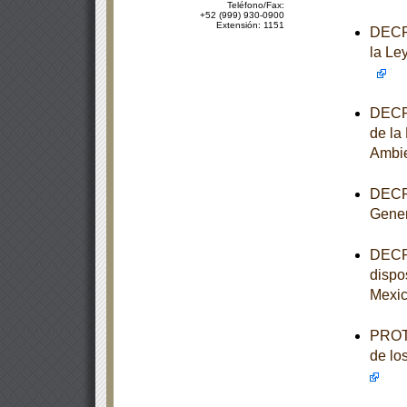
Teléfono/Fax:
+52 (999) 930-0900
Extensión: 1151
DECRE
la Le
DECRE
de la
Ambi
DECRE
Gener
DECRE
dispo
Mexi
PROTO
de lo