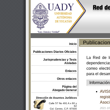
Publicacione
Inicio
Publicaciones Diarios Oficiales
La Red de In
Jurisprudencias y Tesis
dependencia
Aisladas
correo electr
Enlaces
para el desar
Otros enlaces
Información
Página del
Abogado General
AVISO
regis
Dirección de Asuntos Jurídicos
Asoci
Calle 57 No 491 A x 60 y
62
2021-10
Col. Centro, C.P. 97000