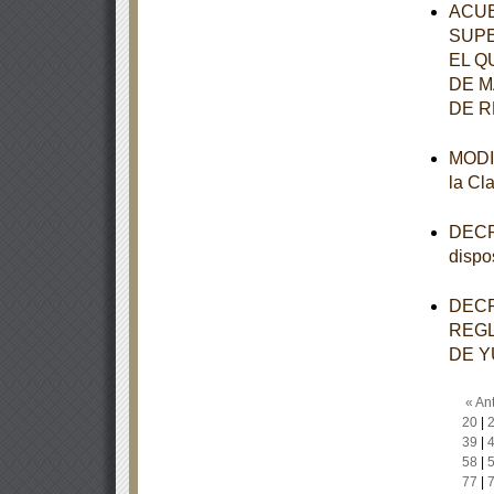
ACUE
SUPE
EL Q
DE M
DE R
MODIF
la Cl
DECRE
dispo
DECR
REGL
DE Y
« Ant
20
|
39
|
58
|
77
|