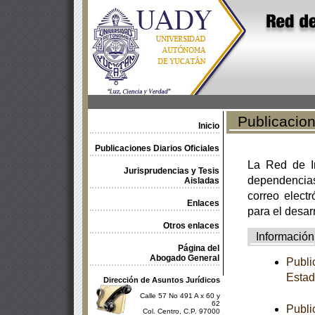
Publicacione
Inicio
Publicaciones Diarios Oficiales
La Red de In
Jurisprudencias y Tesis
dependencia
Aisladas
correo electr
Enlaces
para el desar
Otros enlaces
Información
Página del
Abogado General
Publi
Estad
Dirección de Asuntos Jurídicos
Calle 57 No 491 A x 60 y
62
Publi
Col. Centro, C.P. 97000