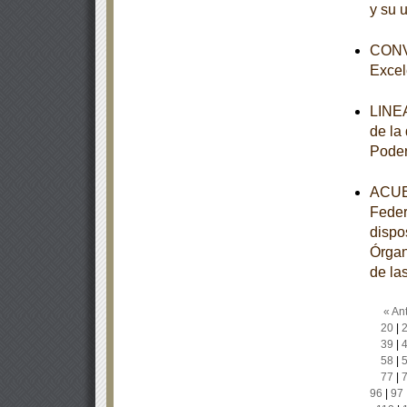
y su 
CONVO
Excel
LINEA
de la
Poder
ACUER
Feder
dispo
Órgan
de la
« Ant
20
|
39
|
58
|
77
|
96
|
97