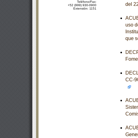
Teléfono/Fax:
del 2
+52 (999) 930-0900
Extensión: 1151
ACUER
uso d
Instit
que s
DECRE
Fome
DECL
CC-9
ACUER
Siste
Comis
ACUER
Gener