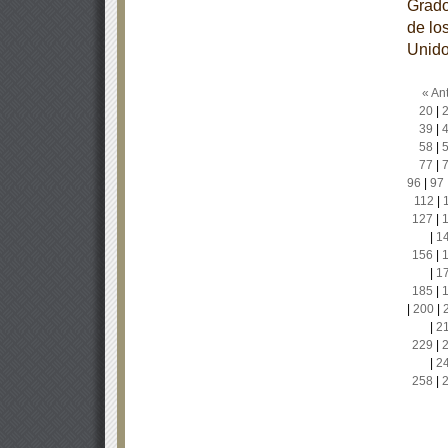
Grado
de lo
Unido
« Ant
20
|
39
|
58
|
77
|
96
|
97
112
|
127
|
|
1
156
|
|
1
185
|
|
200
|
|
2
229
|
|
2
258
|