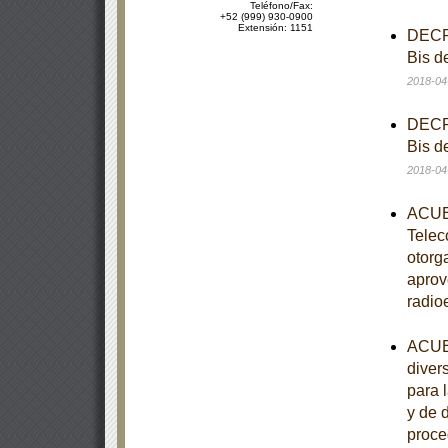
Teléfono/Fax:
+52 (999) 930-0900
Extensión: 1151
DECRE
Bis d
2018-04
DECRE
Bis d
2018-04
ACUER
Telec
otorg
aprov
radio
ACUER
diver
para 
y de 
proce