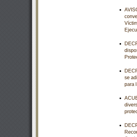
AVISO
conve
Vícti
Ejecu
DECRE
dispo
Prote
DECRE
se adi
para 
ACUER
diver
prote
DECRE
Recon