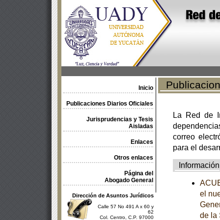
Publicacione
Inicio
Publicaciones Diarios Oficiales
La Red de In
Jurisprudencias y Tesis
dependencia
Aisladas
correo electr
Enlaces
para el desar
Otros enlaces
Información
Página del
Abogado General
ACUER
el nue
Dirección de Asuntos Jurídicos
Gener
Calle 57 No 491 A x 60 y
62
de la
Col. Centro, C.P. 97000